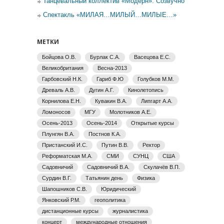
Танцевальный коллектив «Модерн». Созвучно
Спектакль «МИЛАЯ…МИЛЫЙ…МИЛЫЕ…»
МЕТКИ
Бойцова О.В.
Бурлак С.А.
Васецова Е.С.
Великобритания
Весна-2013
Гарбовский Н.К.
Гариб Ф.Ю
Голубков М.М.
Древаль А.В.
Дугин А.Г.
Кинолетопись
Корнилова Е.Н.
Кувакин В.А.
Липгарт А.А.
Ломоносов
МГУ
Молотников А.Е.
Осень-2013
Осень-2014
Открытые курсы
Плунгян В.А.
Постнов К.А.
Пристанский И.С.
Путин В.В.
Ректор
Реформатская М.А.
СМИ
СУНЦ
США
Садовничий
Садовничий В.А.
Скулачёв В.П.
Сурдин В.Г.
Татьянин день
Физика
Шапошников С.В.
Юридический
Янковский Р.М.
геополитика
дистанционные курсы
журналистика
концерт
международные отношения