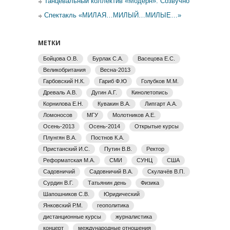
Танцевальный коллектив «Модерн». Созвучно
Спектакль «МИЛАЯ…МИЛЫЙ…МИЛЫЕ…»
МЕТКИ
Бойцова О.В.
Бурлак С.А.
Васецова Е.С.
Великобритания
Весна-2013
Гарбовский Н.К.
Гариб Ф.Ю
Голубков М.М.
Древаль А.В.
Дугин А.Г.
Кинолетопись
Корнилова Е.Н.
Кувакин В.А.
Липгарт А.А.
Ломоносов
МГУ
Молотников А.Е.
Осень-2013
Осень-2014
Открытые курсы
Плунгян В.А.
Постнов К.А.
Пристанский И.С.
Путин В.В.
Ректор
Реформатская М.А.
СМИ
СУНЦ
США
Садовничий
Садовничий В.А.
Скулачёв В.П.
Сурдин В.Г.
Татьянин день
Физика
Шапошников С.В.
Юридический
Янковский Р.М.
геополитика
дистанционные курсы
журналистика
концерт
международные отношения