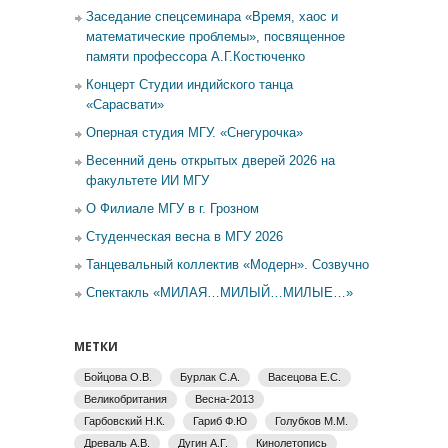
Заседание спецсеминара «Время, хаос и
математические проблемы», посвященное
памяти профессора А.Г.Костюченко
Концерт Студии индийского танца
«Сарасвати»
Оперная студия МГУ. «Снегурочка»
Весенний день открытых дверей 2026 на
факультете ИИ МГУ
О Филиале МГУ в г. Грозном
Студенческая весна в МГУ 2026
Танцевальный коллектив «Модерн». Созвучно
Спектакль «МИЛАЯ…МИЛЫЙ…МИЛЫЕ…»
МЕТКИ
Бойцова О.В.
Бурлак С.А.
Васецова Е.С.
Великобритания
Весна-2013
Гарбовский Н.К.
Гариб Ф.Ю
Голубков М.М.
Древаль А.В.
Дугин А.Г.
Кинолетопись