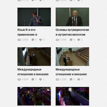
2.77K
0
1
3.03K
0
0
Язык R и его
Основы нутрициологии
применение в
и нутритоксикологии
биоинформатике — 9
(наука о питании и
3.85K
0
0
5.84K
0
2
токсикологии пищи) —
9
Международные
Международные
отношения и внешняя
отношения и внешняя
политика XXI веке — 1
политика XXI веке — 2
4.50K
0
1
3.20K
0
0