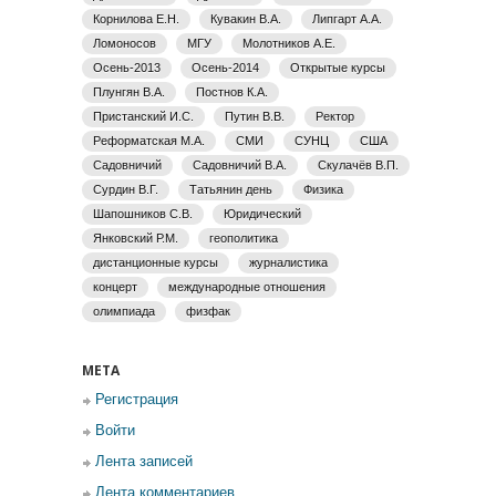
Корнилова Е.Н.
Кувакин В.А.
Липгарт А.А.
Ломоносов
МГУ
Молотников А.Е.
Осень-2013
Осень-2014
Открытые курсы
Плунгян В.А.
Постнов К.А.
Пристанский И.С.
Путин В.В.
Ректор
Реформатская М.А.
СМИ
СУНЦ
США
Садовничий
Садовничий В.А.
Скулачёв В.П.
Сурдин В.Г.
Татьянин день
Физика
Шапошников С.В.
Юридический
Янковский Р.М.
геополитика
дистанционные курсы
журналистика
концерт
международные отношения
олимпиада
физфак
МЕТА
Регистрация
Войти
Лента записей
Лента комментариев