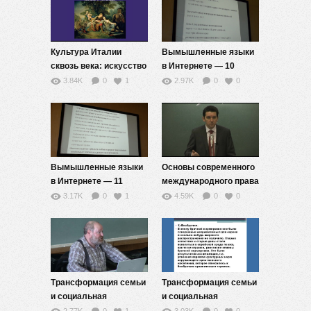
Культура Италии
Вымышленные языки
сквозь века: искусство
в Интернете — 10
жизни — 11
3.84K
0
1
2.97K
0
0
Вымышленные языки
Основы современного
в Интернете — 11
международного права
— 10
3.17K
0
1
4.59K
0
0
Трансформация семьи
Трансформация семьи
и социальная
и социальная
мобильность — 10
мобильность — 11