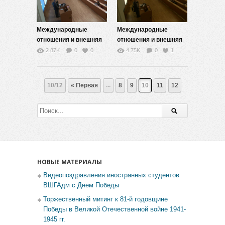
Международные
Международные
отношения и внешняя
отношения и внешняя
политика XXI веке — 9
политика XXI веке — 10
2.87K
0
0
4.75K
0
1
10/12
« Первая
...
8
9
10
11
12
НОВЫЕ МАТЕРИАЛЫ
Видеопоздравления иностранных студентов
ВШГАдм с Днем Победы
Торжественный митинг к 81-й годовщине
Победы в Великой Отечественной войне 1941-
1945 гг.