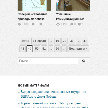
Совершенствование
Успешные
природы человека:
коммуникационные
жизнь без старости? —
стратегии: профессия
3.81K
0
1
3.49K
0
1
2
и повседневность — 6
49/64
« Первая
...
10
20
30
...
47
48
49
50
51
...
60
...
Последняя »
НОВЫЕ МАТЕРИАЛЫ
Видеопоздравления иностранных студентов
ВШГАдм с Днем Победы
Торжественный митинг к 81-й годовщине