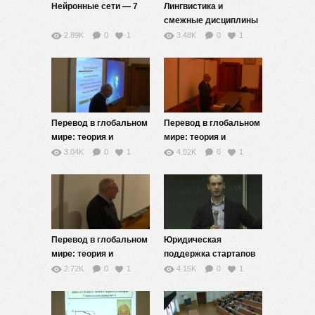
Нейронные сети — 7
Лингвистика и
смежные дисциплины
— 8
2.89K
0
1
3.48K
0
1
Перевод в глобальном
Перевод в глобальном
мире: теория и
мире: теория и
методология — 6 часть
методология — 3 часть
3.04K
0
1
4.02K
0
1
2
1
Перевод в глобальном
Юридическая
мире: теория и
поддержка стартапов
методология — 5 часть
— 11
2.72K
0
1
4.15K
0
1
2