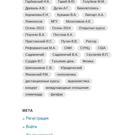
Гарбовский Н.К.
Гариб Ф.Ю
Голубков М.М.
Древаль А.В.
Дугин А.Г.
Кинолетопись
Корнилова Е.Н.
Кувакин В.А.
Липгарт А.А.
Ломоносов
МГУ
Молотников А.Е.
Осень-2013
Осень-2014
Открытые курсы
Плунгян В.А.
Постнов К.А.
Пристанский И.С.
Путин В.В.
Ректор
Реформатская М.А.
СМИ
СУНЦ
США
Садовничий
Садовничий В.А.
Скулачёв В.П.
Сурдин В.Г.
Татьянин день
Физика
Шапошников С.В.
Юридический
Янковский Р.М.
геополитика
дистанционные курсы
журналистика
концерт
международные отношения
олимпиада
физфак
МЕТА
Регистрация
Войти