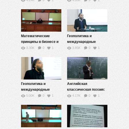
4.24K
0
1
4.66K
0
1
Математические
Геополитика и
принципы в бизнесе и
международные
экономике — 1
отношения — 2
3.30K
0
1
3.85K
0
1
Геополитика и
Английская
международные
классическая поэзия:
отношения — 1
эпохи, авторы, тексты
5.00K
0
1
4.17K
0
1
— 2