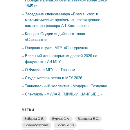
Победы в Великой Отечественной войне 1941-
1945 гг.
Заседание спецсеминара «Время, хаос и
математические проблемы», посвященное
памяти профессора А.Г.Костюченко
Концерт Студии индийского танца
«Сарасвати»
Оперная студия МГУ. «Снегурочка»
Весенний день открытых дверей 2026 на
факультете ИИ МГУ
О Филиале МГУ в г. Грозном
Студенческая весна в МГУ 2026
Танцевальный коллектив «Модерн». Созвучно
Спектакль «МИЛАЯ…МИЛЫЙ…МИЛЫЕ…»
МЕТКИ
Бойцова О.В.
Бурлак С.А.
Васецова Е.С.
Великобритания
Весна-2013