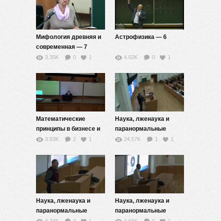
Мифология древняя и
Астрофизика — 6
современная — 7
3.35K
0
1
4.02K
0
1
Математические
Наука, лженаука и
принципы в бизнесе и
паранормальные
экономике — 9
верования — 5
3.93K
2
1
24.57K
1
1
Наука, лженаука и
Наука, лженаука и
паранормальные
паранормальные
верования — 3
верования — 1