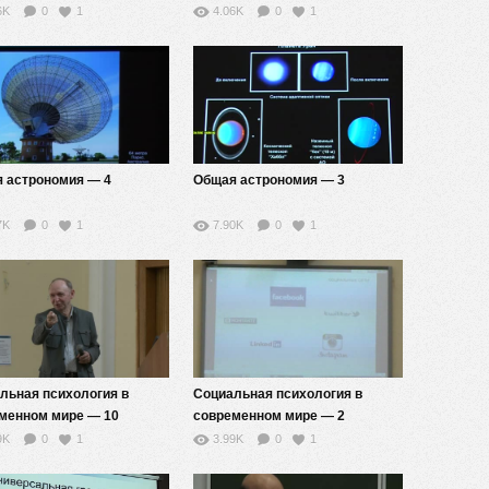
(модернизм, постмодернизм,
6K
0
1
4.06K
0
1
реализм) — 9
 астрономия — 4
Общая астрономия — 3
7K
0
1
7.90K
0
1
льная психология в
Социальная психология в
менном мире — 10
современном мире — 2
9K
0
1
3.99K
0
1