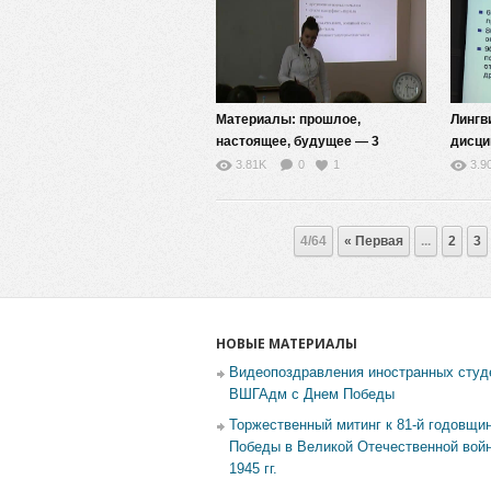
Материалы: прошлое,
Лингв
настоящее, будущее — 3
дисци
3.81K
0
1
3.9
4/64
« Первая
...
2
3
НОВЫЕ МАТЕРИАЛЫ
Видеопоздравления иностранных студ
ВШГАдм с Днем Победы
Торжественный митинг к 81-й годовщи
Победы в Великой Отечественной войн
1945 гг.