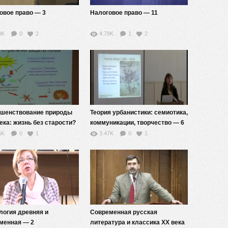
овое право — 3
Налоговое право — 11
3K
0
2
4.78K
1
2
шенствование природы
Теория урбанистики: семиотика,
ека: жизнь без старости?
коммуникации, творчество — 6
5K
0
1
3.47K
0
1
огия древняя и
Современная русская
менная — 2
литература и классика XX века