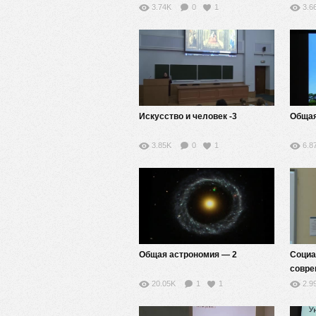
— 9
3.74K
0
1
3.6
Искусство и человек -3
Общая
3.85K
0
1
6.8
Общая астрономия — 2
Социа
совре
20.05K
1
1
2.9