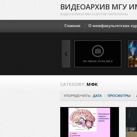
ВИДЕОАРХИВ МГУ И
ВИДЕОЗАПИСИ МФК И ДРУГИЕ МАТЕРИАЛЫ
Главная
О межфакультетских ку
CATEGORY:
МФК
УПОРЯДОЧИТЬ:
ДАТА
|
ПРОСМОТРЫ
|