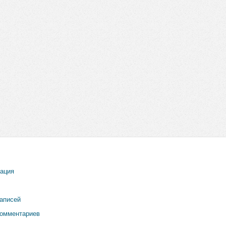
рация
записей
комментариев