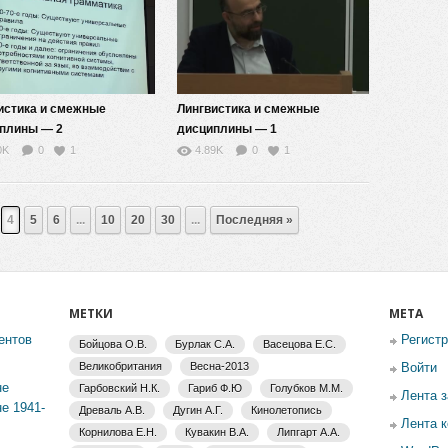
истика и смежные
Лингвистика и смежные
плины — 2
дисциплины — 1
0K
0
1
4.89K
0
1
4
5
6
...
10
20
30
...
Последняя »
МЕТКИ
МЕТА
ентов
Регист
Бойцова О.В.
Бурлак С.А.
Васецова Е.С.
Великобритания
Весна-2013
Войти
не
Гарбовский Н.К.
Гариб Ф.Ю
Голубков М.М.
Лента 
е 1941-
Древаль А.В.
Дугин А.Г.
Кинолетопись
Лента 
Корнилова Е.Н.
Кувакин В.А.
Липгарт А.А.