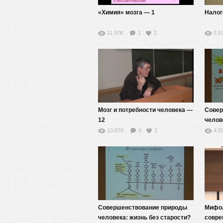
«Химия» мозга — 1
Налог
11.97K
1
2
5.5
Мозг и потребности человека —
Совер
12
челов
— 12
10.87K
0
2
4.5
Совершенствование природы
Мифол
человека: жизнь без старости?
совре