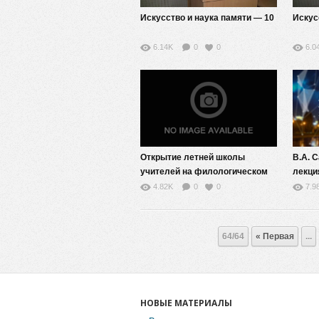
Искусство и наука памяти — 10
Искус
6.14K
0
0
6.0
Открытие летней школы
В.А. 
учителей на филологическом
лекци
факультете.
в сов
4.82K
0
0
7.9
64/64
« Первая
...
НОВЫЕ МАТЕРИАЛЫ