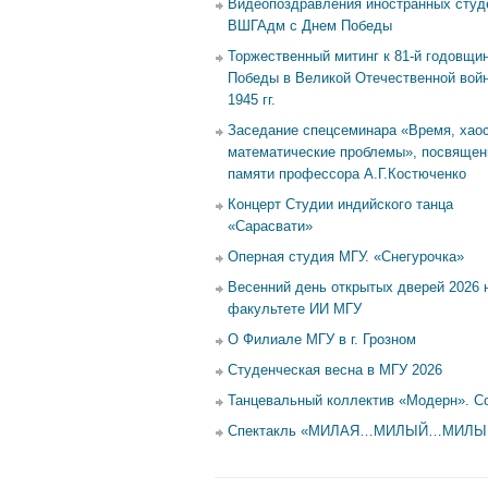
Видеопоздравления иностранных студ
ВШГАдм с Днем Победы
Торжественный митинг к 81-й годовщи
Победы в Великой Отечественной войн
1945 гг.
Заседание спецсеминара «Время, хаос
математические проблемы», посвящен
памяти профессора А.Г.Костюченко
Концерт Студии индийского танца
«Сарасвати»
Оперная студия МГУ. «Снегурочка»
Весенний день открытых дверей 2026 
факультете ИИ МГУ
О Филиале МГУ в г. Грозном
Студенческая весна в МГУ 2026
Танцевальный коллектив «Модерн». С
Спектакль «МИЛАЯ…МИЛЫЙ…МИЛ