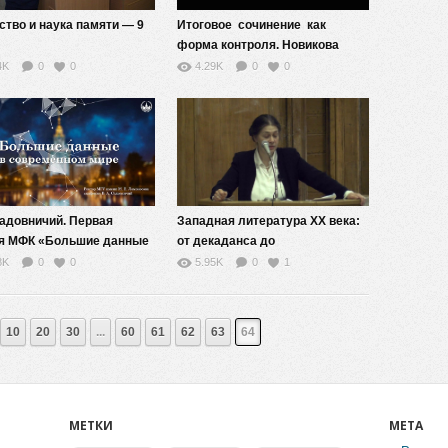
ство и наука памяти — 9
Итоговое сочинение как
форма контроля. Новикова
Лариса Васильевна
4K
0
0
4.29K
0
0
Садовничий. Первая
Западная литература ХХ века:
я МФК «Большие данные
от декаданса до
ременном мире»
постмодернизма — 10
8K
0
0
5.95K
0
1
10
20
30
...
60
61
62
63
64
МЕТКИ
МЕТА