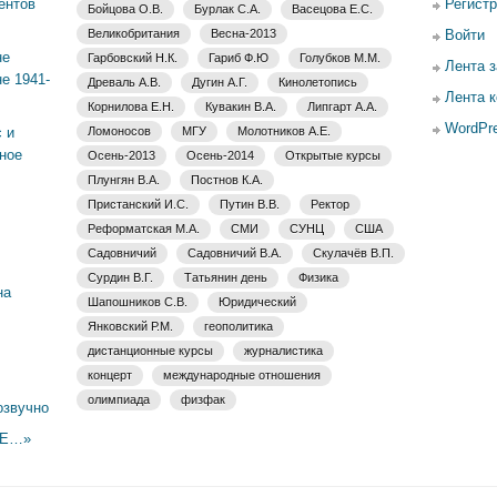
ентов
Регист
Бойцова О.В.
Бурлак С.А.
Васецова Е.С.
Великобритания
Весна-2013
Войти
не
Гарбовский Н.К.
Гариб Ф.Ю
Голубков М.М.
Лента 
е 1941-
Древаль А.В.
Дугин А.Г.
Кинолетопись
Лента 
Корнилова Е.Н.
Кувакин В.А.
Липгарт А.А.
WordPre
 и
Ломоносов
МГУ
Молотников А.Е.
ное
Осень-2013
Осень-2014
Открытые курсы
Плунгян В.А.
Постнов К.А.
Пристанский И.С.
Путин В.В.
Ректор
Реформатская М.А.
СМИ
СУНЦ
США
Садовничий
Садовничий В.А.
Скулачёв В.П.
Сурдин В.Г.
Татьянин день
Физика
на
Шапошников С.В.
Юридический
Янковский Р.М.
геополитика
дистанционные курсы
журналистика
концерт
международные отношения
олимпиада
физфак
озвучно
ЫЕ…»