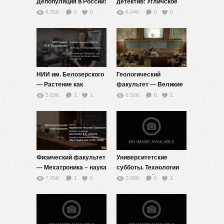
Депопуляция в России:
детектив: Угличское
почему мы вымираем?
дело, 1591 год —
6.35K
0
0
6.04K
0
0
— Гребенюк А.А. —
Павловский И.И. —
(МГУ-школе)
аннотация (МГУ-школе)
НИИ им. Белозерского
Геологический
— Растение как
факультет — Великие
«биореактор» для
динозавры – история
5.69K
1
1
6.56K
0
1
производства
восхождения и упадка
лекарственных
— Тесакова Е.М.
препаратов —
аннотация (МГУ-школе)
Комарова Т.В.
аннотация (МГУ-школе)
Физический факультет
Университетские
— Мехатроника – наука
субботы. Технологии
о компьютерном
виртуальной
7.45K
1
0
3.99K
0
1
управлении
реальности.
физическими
процессами —
Филимонов Н.Б.