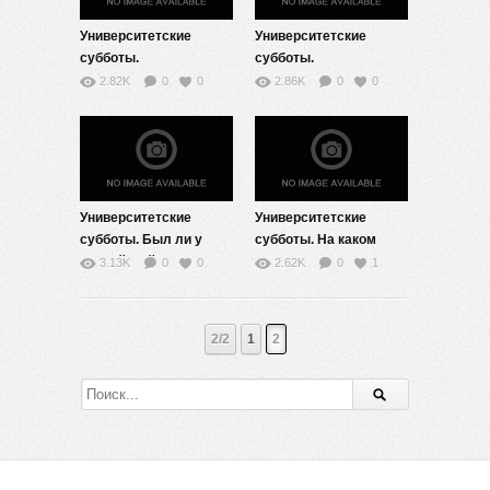
аннотация (МГУ-школе)
Университетские
Университетские
субботы.
субботы.
Экологические
Гравитационные
2.82K
0
0
2.86K
0
0
проблемы
волны и черные дыры.
мегаполисов: кто
виноват и что делать?
Университетские
Университетские
субботы. Был ли у
субботы. На каком
российской монархии
языке говорят музы с
3.13K
0
0
2.62K
0
1
шанс? Причины
поэтами?
Февральской
революции.
2/2
1
2