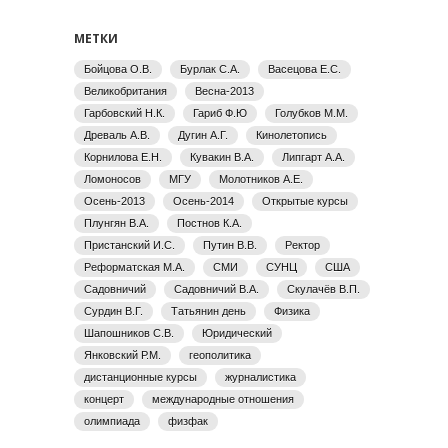
МЕТКИ
Бойцова О.В.
Бурлак С.А.
Васецова Е.С.
Великобритания
Весна-2013
Гарбовский Н.К.
Гариб Ф.Ю
Голубков М.М.
Древаль А.В.
Дугин А.Г.
Кинолетопись
Корнилова Е.Н.
Кувакин В.А.
Липгарт А.А.
Ломоносов
МГУ
Молотников А.Е.
Осень-2013
Осень-2014
Открытые курсы
Плунгян В.А.
Постнов К.А.
Пристанский И.С.
Путин В.В.
Ректор
Реформатская М.А.
СМИ
СУНЦ
США
Садовничий
Садовничий В.А.
Скулачёв В.П.
Сурдин В.Г.
Татьянин день
Физика
Шапошников С.В.
Юридический
Янковский Р.М.
геополитика
дистанционные курсы
журналистика
концерт
международные отношения
олимпиада
физфак