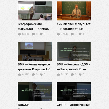
Географический
Химический факультет
факультет — Климат.
— Нестандартные
Климатические
задачи по химии – от
6.60K
0
0
7.97K
0
1
ресурсы. Изменение
простого к сложному
климата.
— аннотация (МГУ-
Климатические
школе)
прогнозы. А.В. Кислов.
ВМК — Компьютерное
ВМК — Концепт «ДОМ»
зрение — Конушин А.С.
— Захаренко И.В. —
— (МГУ-школе)
(МГУ-школе)
6.39K
0
0
5.14K
0
0
ВШССН —
ФИЯР — Исторический