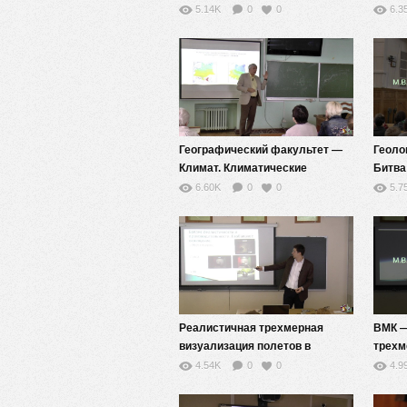
— Гре
5.14K
0
0
6.3
Географический факультет —
Геоло
Климат. Климатические
Битва
ресурсы. Изменение климата.
аннот
6.60K
0
0
5.7
Климатические прогнозы. А.В.
Кислов.
Реалистичная трехмерная
ВМК —
визуализация полетов в
трехм
околоземном пространстве
полет
4.54K
0
0
4.9
прост
(МГУ-