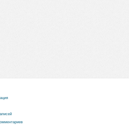
рация
записей
комментариев