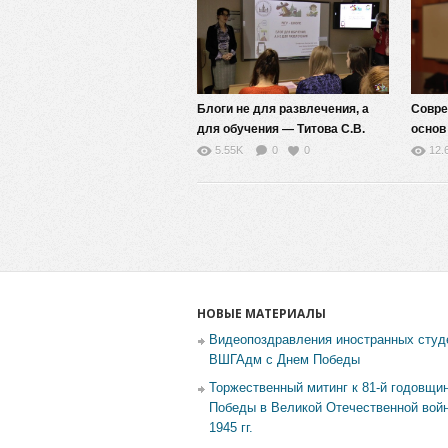
Блоги не для развлечения, а
Совре
для обучения — Титова С.В.
основ
интел
5.55K
0
0
12.
Илья 
НОВЫЕ МАТЕРИАЛЫ
Видеопоздравления иностранных студ
ВШГАдм с Днем Победы
Торжественный митинг к 81-й годовщи
Победы в Великой Отечественной войн
1945 гг.