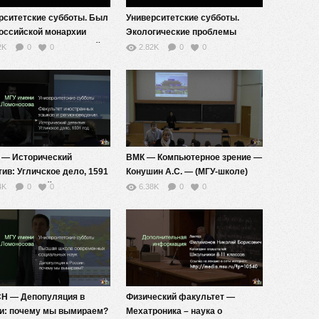
рситетские субботы. Был
Университетские субботы.
российской монархии
Экологические проблемы
 Причины Февральской
мегаполисов: кто виноват и что
2K
0
0
2.82K
0
0
юции.
делать?
— Исторический
ВМК — Компьютерное зрение —
тив: Угличское дело, 1591
Конушин А.С. — (МГУ-школе)
 Павловский И.И. —
4K
0
0
6.38K
0
0
ация (МГУ-школе)
Н — Депопуляция в
Физический факультет —
и: почему мы вымираем?
Мехатроника – наука о