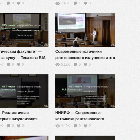
бенюк А.А. — (МГУ-школе)
компьютерном управлении
5K
0
0
7.45K
1
0
физическими процессами —
Филимонов Н.Б. аннотация
(МГУ-школе)
гический факультет —
Современные источники
 за сушу — Тесакова Е.М.
рентгеновского излучения и что
ация (МГУ-школе)
нового они привнесли в науку
5K
0
0
5.12K
0
0
 Реалистичная
НИИЯФ — Современные
ерная визуализация
источники рентгеновского
ов в околоземном
излучения и что нового они
9K
0
0
4.42K
0
0
ранстве — аннотация
привнесли в науку —
школе)
Е.В.Грызлова — Аннотация