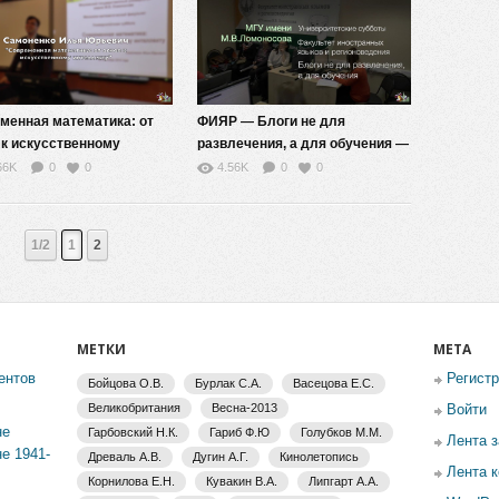
(МГУ-школе)
менная математика: от
ФИЯР — Блоги не для
 к искусственному
развлечения, а для обучения —
лекту — к.с.н. Самоненко
аннотация (МГУ — школе)
66K
0
0
4.56K
0
0
Юрьевич
1/2
1
2
МЕТКИ
МЕТА
ентов
Регист
Бойцова О.В.
Бурлак С.А.
Васецова Е.С.
Великобритания
Весна-2013
Войти
не
Гарбовский Н.К.
Гариб Ф.Ю
Голубков М.М.
Лента 
е 1941-
Древаль А.В.
Дугин А.Г.
Кинолетопись
Лента 
Корнилова Е.Н.
Кувакин В.А.
Липгарт А.А.