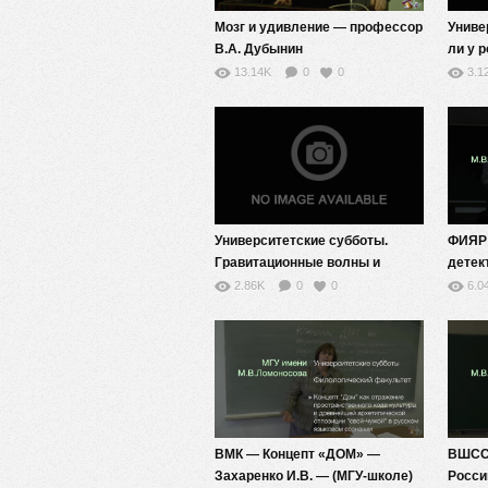
Мозг и удивление — профессор
Униве
В.А. Дубынин
ли у 
шанс?
13.14K
0
0
3.1
револ
Университетские субботы.
ФИЯР 
Гравитационные волны и
детек
черные дыры.
год —
2.86K
0
0
6.0
аннот
ВМК — Концепт «ДОМ» —
ВШСС
Захаренко И.В. — (МГУ-школе)
Росси