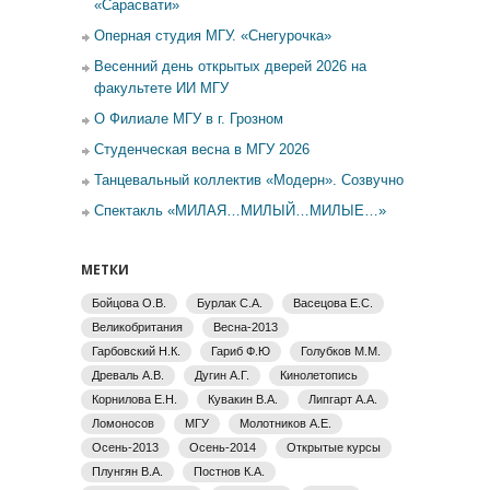
«Сарасвати»
Оперная студия МГУ. «Снегурочка»
Весенний день открытых дверей 2026 на
факультете ИИ МГУ
О Филиале МГУ в г. Грозном
Студенческая весна в МГУ 2026
Танцевальный коллектив «Модерн». Созвучно
Спектакль «МИЛАЯ…МИЛЫЙ…МИЛЫЕ…»
МЕТКИ
Бойцова О.В.
Бурлак С.А.
Васецова Е.С.
Великобритания
Весна-2013
Гарбовский Н.К.
Гариб Ф.Ю
Голубков М.М.
Древаль А.В.
Дугин А.Г.
Кинолетопись
Корнилова Е.Н.
Кувакин В.А.
Липгарт А.А.
Ломоносов
МГУ
Молотников А.Е.
Осень-2013
Осень-2014
Открытые курсы
Плунгян В.А.
Постнов К.А.