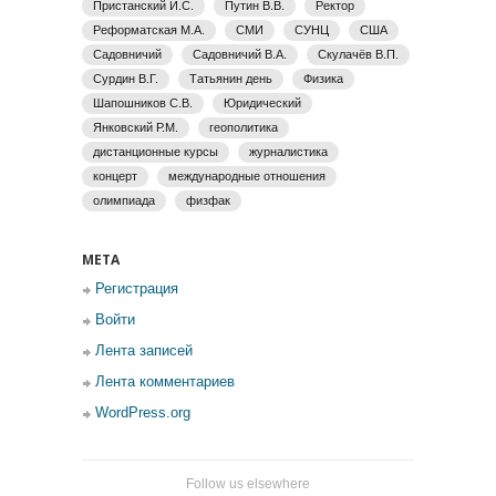
Пристанский И.С.
Путин В.В.
Ректор
Реформатская М.А.
СМИ
СУНЦ
США
Садовничий
Садовничий В.А.
Скулачёв В.П.
Сурдин В.Г.
Татьянин день
Физика
Шапошников С.В.
Юридический
Янковский Р.М.
геополитика
дистанционные курсы
журналистика
концерт
международные отношения
олимпиада
физфак
МЕТА
Регистрация
Войти
Лента записей
Лента комментариев
WordPress.org
Follow us elsewhere