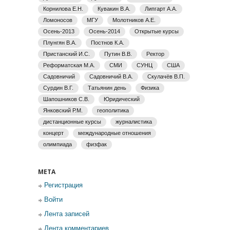
Корнилова Е.Н.
Кувакин В.А.
Липгарт А.А.
Ломоносов
МГУ
Молотников А.Е.
Осень-2013
Осень-2014
Открытые курсы
Плунгян В.А.
Постнов К.А.
Пристанский И.С.
Путин В.В.
Ректор
Реформатская М.А.
СМИ
СУНЦ
США
Садовничий
Садовничий В.А.
Скулачёв В.П.
Сурдин В.Г.
Татьянин день
Физика
Шапошников С.В.
Юридический
Янковский Р.М.
геополитика
дистанционные курсы
журналистика
концерт
международные отношения
олимпиада
физфак
МЕТА
Регистрация
Войти
Лента записей
Лента комментариев