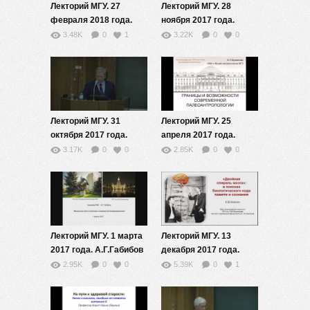
Лекторий МГУ. 27
Лекторий МГУ. 28
февраля 2018 года.
ноября 2017 года.
В.Г.Сурдин
А.А.Богданов
3.48K
0
1
3.22K
0
0
Лекторий МГУ. 31
Лекторий МГУ. 25
октября 2017 года.
апреля 2017 года.
С.А.Недоспасов
А.П.Бужилова
3.17K
0
0
2.85K
0
0
Лекторий МГУ. 1 марта
Лекторий МГУ. 13
2017 года. А.Г.Габибов
декабря 2017 года.
К.В.Анохин
2.95K
0
0
5.39K
0
1