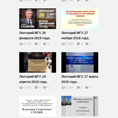
2.90K
0
0
2.50K
0
0
Лекторий МГУ. 26
Лекторий МГУ. 27
февраля 2019 года.
ноября 2018 года.
С.П.Карпов
Ю.А.Владимиров
2.77K
0
0
3.38K
0
0
Лекторий МГУ. 24
Лекторий МГУ. 27 марта
апреля 2018 года.
2018 года.
В.В.Миронов
С.А.Афонцев
3.55K
0
0
3.20K
0
0