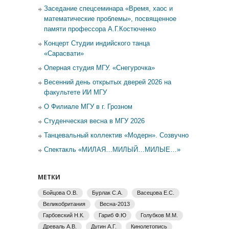
Заседание спецсеминара «Время, хаос и
математические проблемы», посвященное
памяти профессора А.Г.Костюченко
Концерт Студии индийского танца
«Сарасвати»
Оперная студия МГУ. «Снегурочка»
Весенний день открытых дверей 2026 на
факультете ИИ МГУ
О Филиале МГУ в г. Грозном
Студенческая весна в МГУ 2026
Танцевальный коллектив «Модерн». Созвучно
Спектакль «МИЛАЯ…МИЛЫЙ…МИЛЫЕ…»
МЕТКИ
Бойцова О.В.
Бурлак С.А.
Васецова Е.С.
Великобритания
Весна-2013
Гарбовский Н.К.
Гариб Ф.Ю
Голубков М.М.
Древаль А.В.
Дугин А.Г.
Кинолетопись