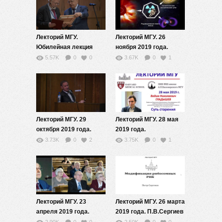
Лекторий МГУ.
Лекторий МГУ. 26
Юбилейная лекция
ноября 2019 года.
академика
М.И.Панасюк
5.57K
0
0
3.67K
0
1
В.П.Скулачева
Лекторий МГУ. 29
Лекторий МГУ. 28 мая
октября 2019 года.
2019 года.
Д.Б.Зоров
В.Н.Гладышев
3.73K
0
2
3.75K
0
1
Лекторий МГУ. 23
Лекторий МГУ. 26 марта
апреля 2019 года.
2019 года. П.В.Сергиев
А.Л.Степанов