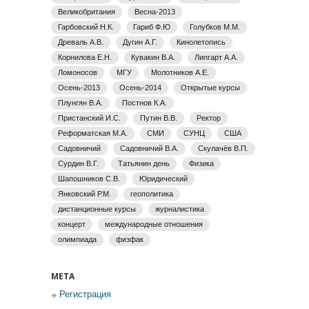
Великобритания
Весна-2013
Гарбовский Н.К.
Гариб Ф.Ю
Голубков М.М.
Древаль А.В.
Дугин А.Г.
Кинолетопись
Корнилова Е.Н.
Кувакин В.А.
Липгарт А.А.
Ломоносов
МГУ
Молотников А.Е.
Осень-2013
Осень-2014
Открытые курсы
Плунгян В.А.
Постнов К.А.
Пристанский И.С.
Путин В.В.
Ректор
Реформатская М.А.
СМИ
СУНЦ
США
Садовничий
Садовничий В.А.
Скулачёв В.П.
Сурдин В.Г.
Татьянин день
Физика
Шапошников С.В.
Юридический
Янковский Р.М.
геополитика
дистанционные курсы
журналистика
концерт
международные отношения
олимпиада
физфак
МЕТА
Регистрация