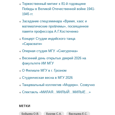
Торжественный митинг к 81-й годовщине
Победы в Великой Отечественной войне 1941-
1945 гг.
Заседание спецсеминара «Время, хаос и
математические проблемы», посвященное
памяти профессора А.Г.Костюченко
Концерт Студии индийского танца
«Сарасвати»
Оперная студия МГУ. «Снегурочка»
Весенний день открытых дверей 2026 на
факультете ИИ МГУ
О Филиале МГУ в г. Грозном
Студенческая весна в МГУ 2026
Танцевальный коллектив «Модерн». Созвучно
Спектакль «МИЛАЯ…МИЛЫЙ…МИЛЫЕ…»
МЕТКИ
Бойцова О.В.
Бурлак С.А.
Васецова Е.С.