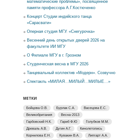
математические проблемы», посвященное
памяти профессора А.Г.Костюченко
Концерт Студии индийского танца
«Сарасвати»
Оперная студия МГУ. «Снегурочка»
Весенний день открытых дверей 2026 на
факультете ИИ МГУ
О Филиале МГУ в г. Грозном
Студенческая весна в МГУ 2026
Танцевальный коллектив «Модерн». Созвучно
Спектакль «МИЛАЯ…МИЛЫЙ…МИЛЫЕ…»
МЕТКИ
Бойцова О.В.
Бурлак С.А.
Васецова Е.С.
Великобритания
Весна-2013
Гарбовский Н.К.
Гариб Ф.Ю
Голубков М.М.
Древаль А.В.
Дугин А.Г.
Кинолетопись
Корнилова Е.Н.
Кувакин В.А.
Липгарт А.А.