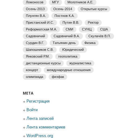
Ломоносов
МГУ
Молотников А.Е.
Осень-2013
Осень-2014
Открытые курсы
Плунгян В.А.
Постнов К.А.
Пристанский И.С.
Путин В.В.
Ректор
Реформатская М.А.
СМИ
СУНЦ
США
Садовничий
Садовничий В.А.
Скулачёв В.П.
Сурдин В.Г.
Татьянин день
Физика
Шапошников С.В.
Юридический
Янковский Р.М.
геополитика
дистанционные курсы
журналистика
концерт
международные отношения
олимпиада
физфак
МЕТА
Регистрация
Войти
Лента записей
Лента комментариев
WordPress.org