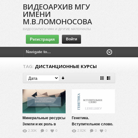
ВИДЕОАРХИВ МГУ
ИМЕНИ
М.В.ЛОМОНОСОВА
ВИДЕОЗАПИСИ МФК И ДРУГИЕ МАТЕРИАЛЫ
Регистрация
Войти
TAG:
ДИСТАНЦИОННЫЕ КУРСЫ
Минеральные ресурсы
Генетика.
Земли и их роль в
Вступительное слово.
развитии цивилизации.
2.30K
0
0
2.82K
0
0
Вступительное слово.