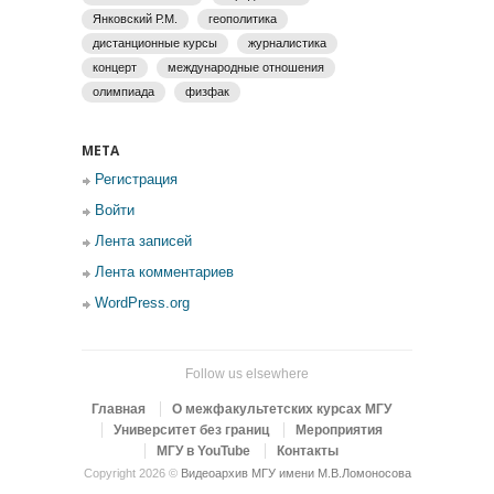
Янковский Р.М.
геополитика
дистанционные курсы
журналистика
концерт
международные отношения
олимпиада
физфак
МЕТА
Регистрация
Войти
Лента записей
Лента комментариев
WordPress.org
Follow us elsewhere
Главная
О межфакультетских курсах МГУ
Университет без границ
Мероприятия
МГУ в YouTube
Контакты
Copyright 2026 ©
Видеоархив МГУ имени М.В.Ломоносова