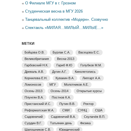
О Филиале МГУ в г. Грозном
Студенческая весна в МГУ 2026
Танцевальный коллектив «Модерн». Созвучно
Спектакль «МИЛАЯ…МИЛЫЙ…МИЛЫЕ…»
МЕТКИ
Бойцова О.В.
Бурлак С.А.
Васецова Е.С.
Великобритания
Весна-2013
Гарбовский Н.К.
Гариб Ф.Ю
Голубков М.М.
Древаль А.В.
Дугин А.Г.
Кинолетопись
Корнилова Е.Н.
Кувакин В.А.
Липгарт А.А.
Ломоносов
МГУ
Молотников А.Е.
Осень-2013
Осень-2014
Открытые курсы
Плунгян В.А.
Постнов К.А.
Пристанский И.С.
Путин В.В.
Ректор
Реформатская М.А.
СМИ
СУНЦ
США
Садовничий
Садовничий В.А.
Скулачёв В.П.
Сурдин В.Г.
Татьянин день
Физика
Шапошников С.В.
Юридический