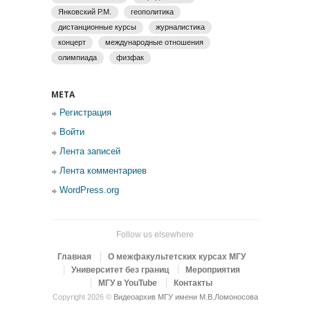
Янковский Р.М.
геополитика
дистанционные курсы
журналистика
концерт
международные отношения
олимпиада
физфак
МЕТА
Регистрация
Войти
Лента записей
Лента комментариев
WordPress.org
Follow us elsewhere
Главная
О межфакультетских курсах МГУ
Университет без границ
Мероприятия
МГУ в YouTube
Контакты
Copyright 2026 ©
Видеоархив МГУ имени М.В.Ломоносова