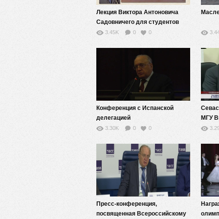
Лекция Виктора Антоновича
Масле
Садовничего для студентов
Университета Сока (Токио,
3.45K
0
0
3.4
Япония).
Конференция с Испанской
Севас
делегацией
МГУ В
3.30K
0
0
3.2
Пресс-конференция,
Награ
посвященная Всероссийскому
олимп