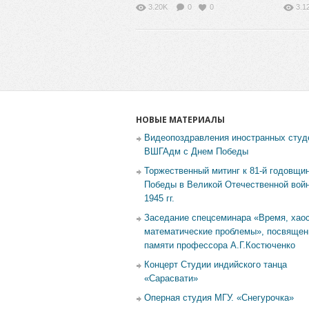
Фестивалю науки
и лит
3.20K
0
0
3.1
НОВЫЕ МАТЕРИАЛЫ
Видеопоздравления иностранных студ
ВШГАдм с Днем Победы
Торжественный митинг к 81-й годовщи
Победы в Великой Отечественной войн
1945 гг.
Заседание спецсеминара «Время, хаос
математические проблемы», посвящен
памяти профессора А.Г.Костюченко
Концерт Студии индийского танца
«Сарасвати»
Оперная студия МГУ. «Снегурочка»