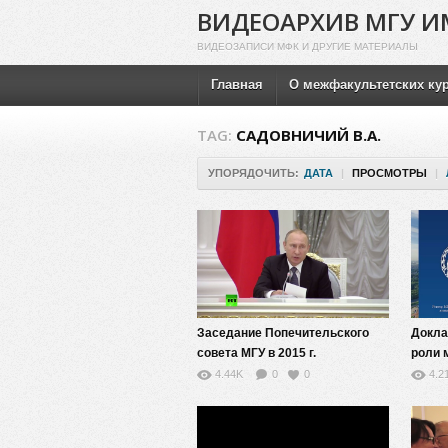
ВИДЕОАРХИВ МГУ И
ВИДЕОЗАПИСИ МФК И ДРУГИЕ МАТЕРИАЛЫ
Главная
О межфакультетских ку
TAG:
САДОВНИЧИЙ В.А.
УПОРЯДОЧИТЬ:
ДАТА
|
ПРОСМОТРЫ
|
Заседание Попечительского
Докла
совета МГУ в 2015 г.
роли 
матем
4.44K
0
0
4.2
в XXI 