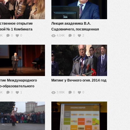
ственное открытие
Лекция академика В.А.
вой № 1 Комбината
Садовничего, посвященная
ия МГУ после ремонта
роли науки в жизни общества
0K
0
0
4.04K
0
2
тие Международного
Митинг у Вечного огня. 2014 год
о-образовательного
а имени А.А.Зиновьева
5K
0
1
3.88K
0
0