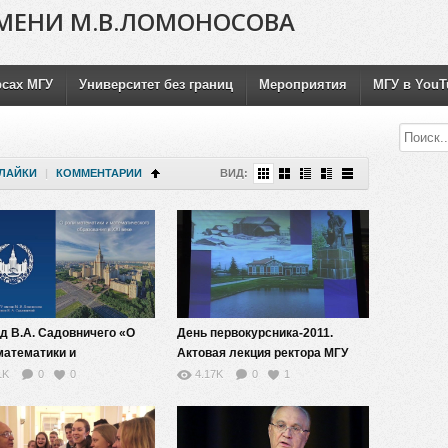
МЕНИ М.В.ЛОМОНОСОВА
рсах МГУ
Университет без границ
Мероприятия
МГУ в YouT
ЛАЙКИ
|
КОММЕНТАРИИ
ВИД:
д В.А. Садовничего «О
День первокурсника-2011.
математики и
Актовая лекция ректора МГУ
атического образования
В.А. Садовничего для
1K
0
0
4.17K
0
1
веке»
студентов 1 курса