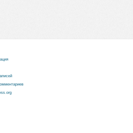
рация
записей
комментариев
ss.org