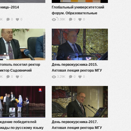
ница–2014
Глобальный университетский
форум. Образовательные
рейтинги.
4K
0
0
3.38K
0
0
тополь посетил ректор
День первокурсника-2015.
иктор Садовничий
Актовая лекция ректора МГУ
имени М.В.Ломоносова
9K
0
0
3.29K
0
0
академика В.А.Садовничего
для студентов 1 курса
ждение победителей
День первокурсника-2017.
иады по русскому языку
Актовая лекция ректора МГУ