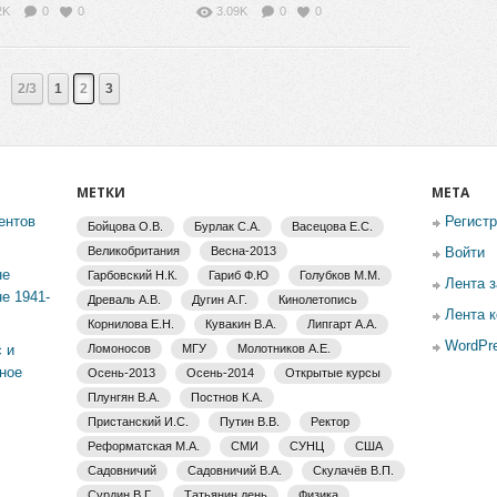
ературе-2017
В.А. Садовничего для
2K
0
0
3.09K
0
0
студентов 1 курса
2/3
1
2
3
МЕТКИ
МЕТА
ентов
Регист
Бойцова О.В.
Бурлак С.А.
Васецова Е.С.
Великобритания
Весна-2013
Войти
не
Гарбовский Н.К.
Гариб Ф.Ю
Голубков М.М.
Лента 
е 1941-
Древаль А.В.
Дугин А.Г.
Кинолетопись
Лента 
Корнилова Е.Н.
Кувакин В.А.
Липгарт А.А.
WordPre
 и
Ломоносов
МГУ
Молотников А.Е.
ное
Осень-2013
Осень-2014
Открытые курсы
Плунгян В.А.
Постнов К.А.
Пристанский И.С.
Путин В.В.
Ректор
Реформатская М.А.
СМИ
СУНЦ
США
Садовничий
Садовничий В.А.
Скулачёв В.П.
Сурдин В.Г.
Татьянин день
Физика