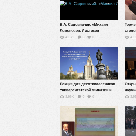
В.А. Садовничий. «Михаил
Торже
Ломоносов. У истоков
столо
российской науки». 2-я лекция
питан
4.13K
0
0
4.1
Лекция для десятиклассников
Откры
Университетской гимназии и
научн
СУНЦ МГУ
центр
3.96K
0
0
3.9