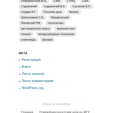
Реформатская М.А.
СМИ
СУНЦ
США
Садовничий
Садовничий В.А.
Скулачёв В.П.
Сурдин В.Г.
Татьянин день
Физика
Шапошников С.В.
Юридический
Янковский Р.М.
геополитика
дистанционные курсы
журналистика
концерт
международные отношения
олимпиада
физфак
МЕТА
Регистрация
Войти
Лента записей
Лента комментариев
WordPress.org
Follow us elsewhere
Главная
О межфакультетских курсах МГУ