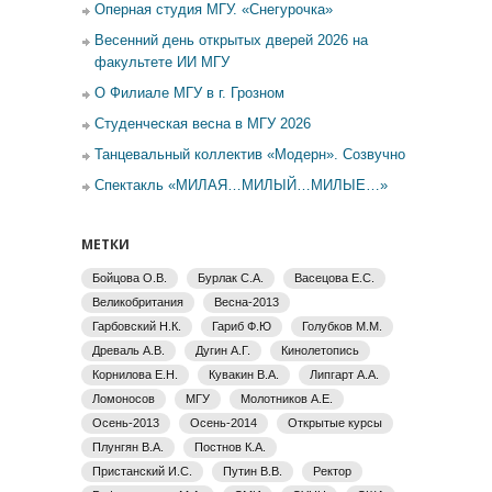
Оперная студия МГУ. «Снегурочка»
Весенний день открытых дверей 2026 на
факультете ИИ МГУ
О Филиале МГУ в г. Грозном
Студенческая весна в МГУ 2026
Танцевальный коллектив «Модерн». Созвучно
Спектакль «МИЛАЯ…МИЛЫЙ…МИЛЫЕ…»
МЕТКИ
Бойцова О.В.
Бурлак С.А.
Васецова Е.С.
Великобритания
Весна-2013
Гарбовский Н.К.
Гариб Ф.Ю
Голубков М.М.
Древаль А.В.
Дугин А.Г.
Кинолетопись
Корнилова Е.Н.
Кувакин В.А.
Липгарт А.А.
Ломоносов
МГУ
Молотников А.Е.
Осень-2013
Осень-2014
Открытые курсы
Плунгян В.А.
Постнов К.А.
Пристанский И.С.
Путин В.В.
Ректор