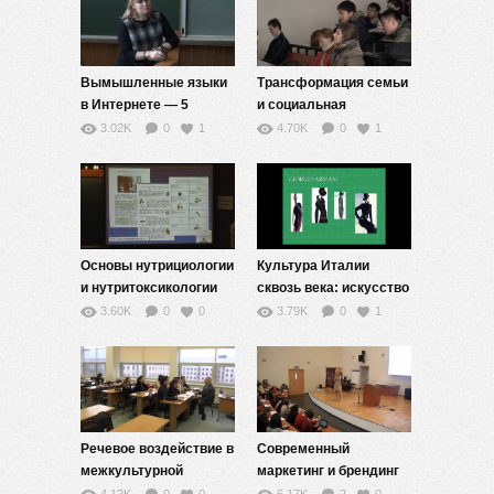
Вымышленные языки
Трансформация семьи
в Интернете — 5
и социальная
мобильность — 5
3.02K
0
1
4.70K
0
1
Основы нутрициологии
Культура Италии
и нутритоксикологии
сквозь века: искусство
(наука о питании и
жизни — 5
3.60K
0
0
3.79K
0
1
токсикологии пищи) —
4
Речевое воздействие в
Современный
межкультурной
маркетинг и брендинг
коммуникации — 5
— 5