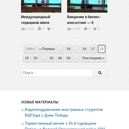
Международный
Введение в бизнес-
терроризм и/или
консалтинг — 6
взаимодействие
2.67K
0
1
2.60K
0
0
цивилизаций — 5
18/64
« Первая
...
10
...
16
17
18
19
20
...
30
40
50
...
Последняя »
НОВЫЕ МАТЕРИАЛЫ
Видеопоздравления иностранных студентов
ВШГАдм с Днем Победы
Торжественный митинг к 81-й годовщине