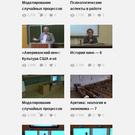
Моделирование
Психологические
случайных процессов
аспекты в работе
и явлений — 6
преподавателя — 6
2.57K
0
0
2.77K
0
1
«Американский век»:
История кино — 6
Культура США и её
мировое значение в ХХ
3.84K
0
1
2.70K
0
0
столетии — 6
Моделирование
Арктика: экология и
случайных процессов
экономика — 7
и явлений — 7
2.53K
0
0
2.68K
0
0