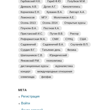
Гарбовский Н.К.
Гариб Ф.Ю
Голубков М.М.
Древаль А.В.
Дугин А.Г.
Кинолетопись
Корнилова Е.Н.
Кувакин В.А.
Липгарт А.А.
Ломоносов
МГУ
Молотников А.Е.
Осень-2013
Осень-2014
Открытые курсы
Плунгян В.А.
Постнов К.А.
Пристанский И.С.
Путин В.В.
Ректор
Реформатская М.А.
СМИ
СУНЦ
США
Садовничий
Садовничий В.А.
Скулачёв В.П.
Сурдин В.Г.
Татьянин день
Физика
Шапошников С.В.
Юридический
Янковский Р.М.
геополитика
дистанционные курсы
журналистика
концерт
международные отношения
олимпиада
физфак
МЕТА
Регистрация
Войти