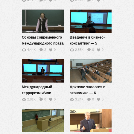
4.12K
0
0
6.17K
2
0
Основы современного
Введение в бизнес-
международного права
консалтинг — 5
— 5
4.44K
2
0
2.56K
0
0
Международный
Арктика: экология и
терроризм и/или
экономика — 6
взаимодействие
2.81K
0
0
3.24K
0
0
цивилизаций — 4