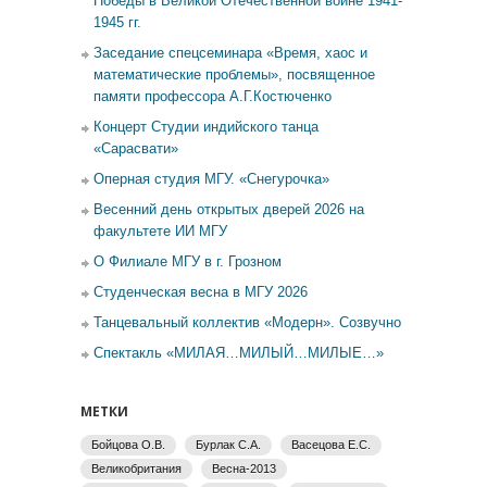
Победы в Великой Отечественной войне 1941-
1945 гг.
Заседание спецсеминара «Время, хаос и
математические проблемы», посвященное
памяти профессора А.Г.Костюченко
Концерт Студии индийского танца
«Сарасвати»
Оперная студия МГУ. «Снегурочка»
Весенний день открытых дверей 2026 на
факультете ИИ МГУ
О Филиале МГУ в г. Грозном
Студенческая весна в МГУ 2026
Танцевальный коллектив «Модерн». Созвучно
Спектакль «МИЛАЯ…МИЛЫЙ…МИЛЫЕ…»
МЕТКИ
Бойцова О.В.
Бурлак С.А.
Васецова Е.С.
Великобритания
Весна-2013