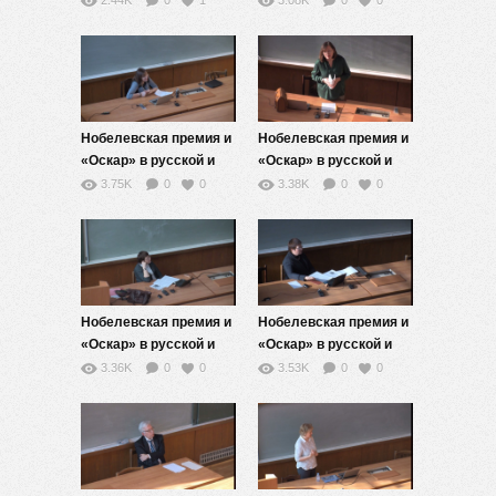
2.44K
0
1
3.08K
0
0
Нобелевская премия и
Нобелевская премия и
«Оскар» в русской и
«Оскар» в русской и
славянских
славянских
3.75K
0
0
3.38K
0
0
литературах — 1
литературах — 2
Нобелевская премия и
Нобелевская премия и
«Оскар» в русской и
«Оскар» в русской и
славянских
славянских
3.36K
0
0
3.53K
0
0
литературах — 3
литературах — 4