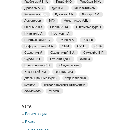
Гарбовский Н.К.
Гариб Ф.Ю
Голубков М.М.
Древаль А.В.
Дугин А.Г.
Кинолетопись
Корнилова Е.Н.
Кувакин В.А.
Липгарт А.А.
Ломоносов
МГУ
Молотников А.Е.
Осень-2013
Осень-2014
Открытые курсы
Плунгян В.А.
Постнов К.А.
Пристанский И.С.
Путин В.В.
Ректор
Реформатская М.А.
СМИ
СУНЦ
США
Садовничий
Садовничий В.А.
Скулачёв В.П.
Сурдин В.Г.
Татьянин день
Физика
Шапошников С.В.
Юридический
Янковский Р.М.
геополитика
дистанционные курсы
журналистика
концерт
международные отношения
олимпиада
физфак
МЕТА
Регистрация
Войти