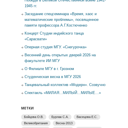
Победы в Великой Отечественной войне 1941-
1945 гг.
Заседание спецсеминара «Время, хаос и
математические проблемы», посвященное
памяти профессора А.Г.Костюченко
Концерт Студии индийского танца
«Сарасвати»
Оперная студия МГУ. «Снегурочка»
Весенний день открытых дверей 2026 на
факультете ИИ МГУ
О Филиале МГУ в г. Грозном
Студенческая весна в МГУ 2026
Танцевальный коллектив «Модерн». Созвучно
Спектакль «МИЛАЯ…МИЛЫЙ…МИЛЫЕ…»
МЕТКИ
Бойцова О.В.
Бурлак С.А.
Васецова Е.С.
Великобритания
Весна-2013