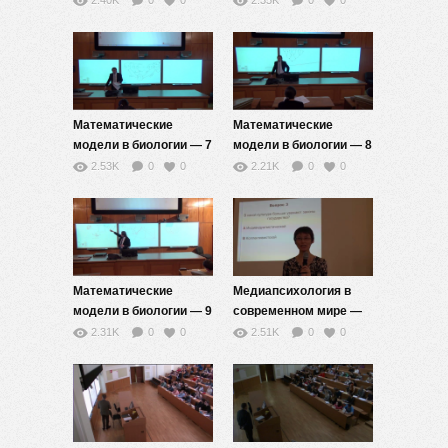
2.40K
0
0
2.35K
0
0
Математические
Математические
модели в биологии — 7
модели в биологии — 8
2.53K
0
0
2.21K
0
0
Математические
Медиапсихология в
модели в биологии — 9
современном мире —
11
2.31K
0
0
2.51K
0
0