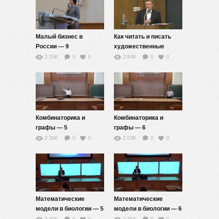
Малый бизнес в
Как читать и писать
России — 9
художественные
произведения — 10
2.15K
0
0
2.84K
0
0
Комбинаторика и
Комбинаторика и
графы — 5
графы — 6
2.36K
0
0
2.03K
0
0
Математические
Математические
модели в биологии — 5
модели в биологии — 6