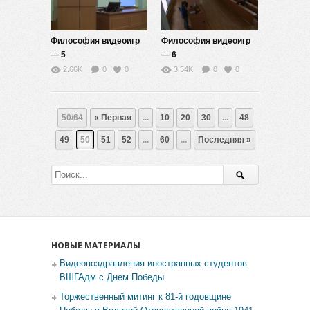
Философия видеоигр
Философия видеоигр
— 5
— 6
2.66K
0
0
3.54K
0
0
50/64
« Первая
...
10
20
30
...
48
49
50
51
52
...
60
...
Последняя »
НОВЫЕ МАТЕРИАЛЫ
Видеопоздравления иностранных студентов
ВШГАдм с Днем Победы
Торжественный митинг к 81-й годовщине