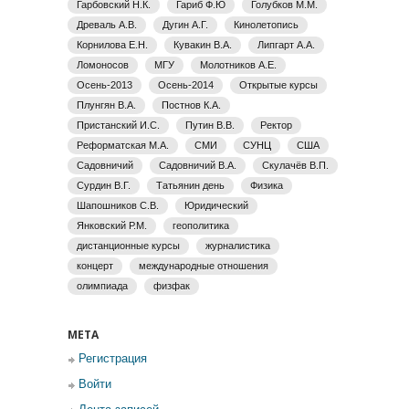
Гарбовский Н.К.
Гариб Ф.Ю
Голубков М.М.
Древаль А.В.
Дугин А.Г.
Кинолетопись
Корнилова Е.Н.
Кувакин В.А.
Липгарт А.А.
Ломоносов
МГУ
Молотников А.Е.
Осень-2013
Осень-2014
Открытые курсы
Плунгян В.А.
Постнов К.А.
Пристанский И.С.
Путин В.В.
Ректор
Реформатская М.А.
СМИ
СУНЦ
США
Садовничий
Садовничий В.А.
Скулачёв В.П.
Сурдин В.Г.
Татьянин день
Физика
Шапошников С.В.
Юридический
Янковский Р.М.
геополитика
дистанционные курсы
журналистика
концерт
международные отношения
олимпиада
физфак
МЕТА
Регистрация
Войти