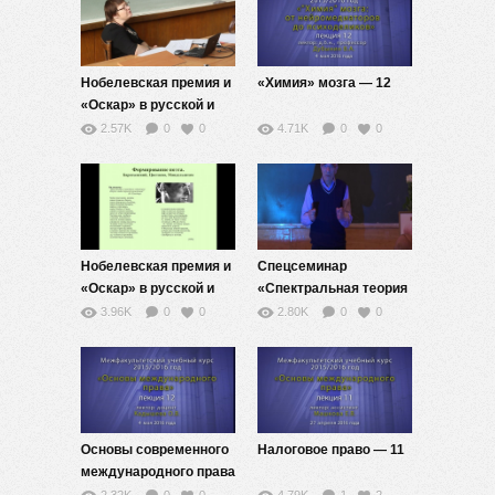
Нобелевская премия и
«Химия» мозга — 12
«Оскар» в русской и
славянских
2.57K
0
0
4.71K
0
0
литературах — 12
Нобелевская премия и
Спецсеминар
«Оскар» в русской и
«Спектральная теория
славянских
дифференциальных
3.96K
0
0
2.80K
0
0
литературах — 11
операторов»
Основы современного
Налоговое право — 11
международного права
— 12