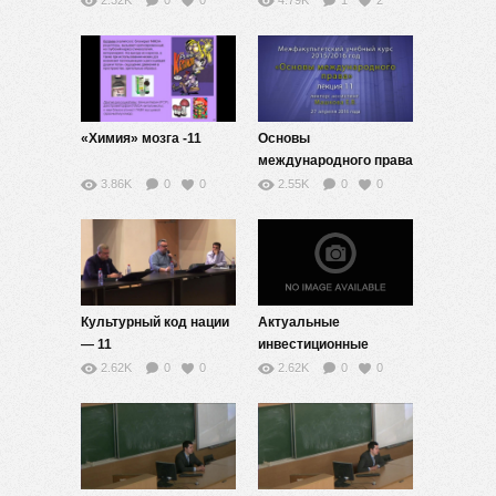
2.32K
0
0
4.79K
1
2
«Химия» мозга -11
Основы
международного права
-11
3.86K
0
0
2.55K
0
0
Культурный код нации
Актуальные
— 11
инвестиционные
стратегии — 9
2.62K
0
0
2.62K
0
0