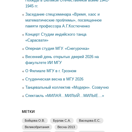
Победы в Великой Отечественной войне 1941-
1945 гг.
Заседание спецсеминара «Время, хаос и
математические проблемы», посвященное
памяти профессора А.Г.Костюченко
Концерт Студии индийского танца
«Сарасвати»
Оперная студия МГУ. «Снегурочка»
Весенний день открытых дверей 2026 на
факультете ИИ МГУ
О Филиале МГУ в г. Грозном
Студенческая весна в МГУ 2026
Танцевальный коллектив «Модерн». Созвучно
Спектакль «МИЛАЯ…МИЛЫЙ…МИЛЫЕ…»
МЕТКИ
Бойцова О.В.
Бурлак С.А.
Васецова Е.С.
Великобритания
Весна-2013