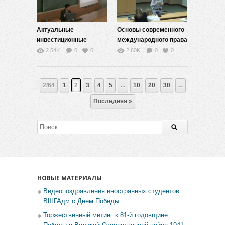
Актуальные
Основы современного
инвестиционные
международного права
стратегии — 2
— 10
2.54K
0
0
2.60K
0
0
2/64
1
2
3
4
5
...
10
20
30
...
Последняя »
НОВЫЕ МАТЕРИАЛЫ
Видеопоздравления иностранных студентов
ВШГАдм с Днем Победы
Торжественный митинг к 81-й годовщине