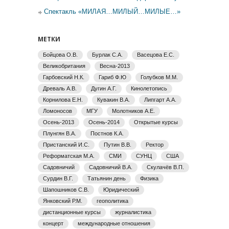
Спектакль «МИЛАЯ…МИЛЫЙ…МИЛЫЕ…»
МЕТКИ
Бойцова О.В.
Бурлак С.А.
Васецова Е.С.
Великобритания
Весна-2013
Гарбовский Н.К.
Гариб Ф.Ю
Голубков М.М.
Древаль А.В.
Дугин А.Г.
Кинолетопись
Корнилова Е.Н.
Кувакин В.А.
Липгарт А.А.
Ломоносов
МГУ
Молотников А.Е.
Осень-2013
Осень-2014
Открытые курсы
Плунгян В.А.
Постнов К.А.
Пристанский И.С.
Путин В.В.
Ректор
Реформатская М.А.
СМИ
СУНЦ
США
Садовничий
Садовничий В.А.
Скулачёв В.П.
Сурдин В.Г.
Татьянин день
Физика
Шапошников С.В.
Юридический
Янковский Р.М.
геополитика
дистанционные курсы
журналистика
концерт
международные отношения