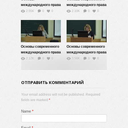
международного права
международного права
-11
— 9
2.55K
0
0
2.10K
0
0
Основы современного
Основы современного
международного права
международного права
— 8
— 7
2.17K
0
0
3.56K
0
0
ОТПРАВИТЬ КОММЕНТАРИЙ
Your email address will not be published. Required
fields are marked
*
Name
*
Email
*