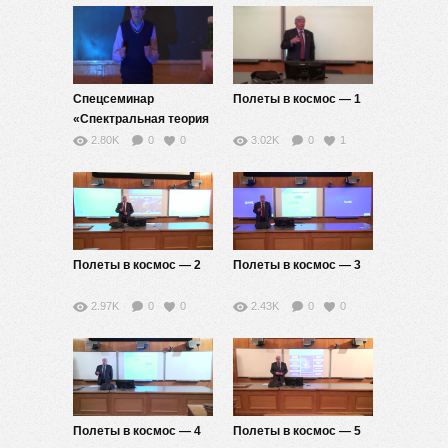
Спецсеминар
Полеты в космос — 1
«Спектральная теория
дифференциальных
2.80K
0
0
3.02K
0
1
операторов»
Полеты в космос — 2
Полеты в космос — 3
2.97K
0
0
2.43K
0
0
Полеты в космос — 4
Полеты в космос — 5