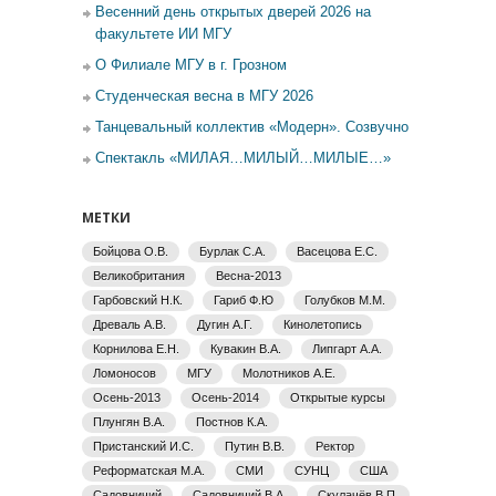
Весенний день открытых дверей 2026 на
факультете ИИ МГУ
О Филиале МГУ в г. Грозном
Студенческая весна в МГУ 2026
Танцевальный коллектив «Модерн». Созвучно
Спектакль «МИЛАЯ…МИЛЫЙ…МИЛЫЕ…»
МЕТКИ
Бойцова О.В.
Бурлак С.А.
Васецова Е.С.
Великобритания
Весна-2013
Гарбовский Н.К.
Гариб Ф.Ю
Голубков М.М.
Древаль А.В.
Дугин А.Г.
Кинолетопись
Корнилова Е.Н.
Кувакин В.А.
Липгарт А.А.
Ломоносов
МГУ
Молотников А.Е.
Осень-2013
Осень-2014
Открытые курсы
Плунгян В.А.
Постнов К.А.
Пристанский И.С.
Путин В.В.
Ректор
Реформатская М.А.
СМИ
СУНЦ
США
Садовничий
Садовничий В.А.
Скулачёв В.П.