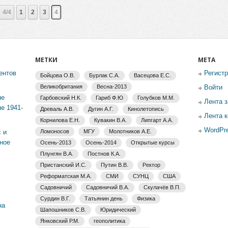
4/4
1
2
3
4
МЕТКИ
МЕТА
ентов
Регист
Бойцова О.В.
Бурлак С.А.
Васецова Е.С.
Великобритания
Весна-2013
Войти
не
Гарбовский Н.К.
Гариб Ф.Ю
Голубков М.М.
Лента 
е 1941-
Древаль А.В.
Дугин А.Г.
Кинолетопись
Лента 
Корнилова Е.Н.
Кувакин В.А.
Липгарт А.А.
WordPre
 и
Ломоносов
МГУ
Молотников А.Е.
ное
Осень-2013
Осень-2014
Открытые курсы
Плунгян В.А.
Постнов К.А.
Пристанский И.С.
Путин В.В.
Ректор
Реформатская М.А.
СМИ
СУНЦ
США
Садовничий
Садовничий В.А.
Скулачёв В.П.
Сурдин В.Г.
Татьянин день
Физика
на
Шапошников С.В.
Юридический
Янковский Р.М.
геополитика