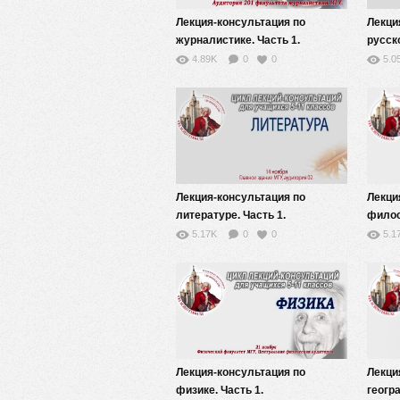
Лекция-консультация по
Лекци
журналистике. Часть 1.
русск
4.89K
0
0
5.0
Лекция-консультация по
Лекци
литературе. Часть 1.
филос
5.17K
0
0
5.1
Лекция-консультация по
Лекци
физике. Часть 1.
геогра