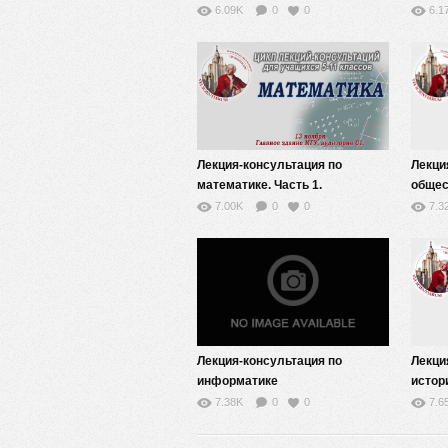
6.09K
0
0
6.1
Лекция-консультация по
Лекци
математике. Часть 1.
общес
Регла
7.00K
0
0
7.3
Лекция-консультация по
Лекци
информатике
истори
7.38K
0
0
7.6