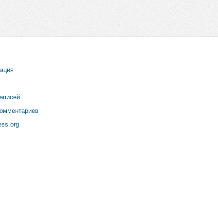
рация
записей
комментариев
ss.org