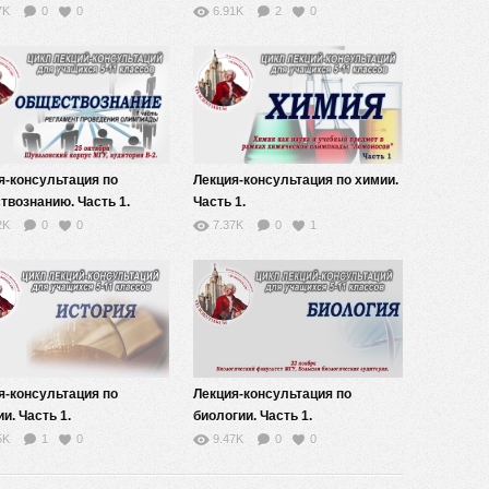
7K
0
0
6.91K
2
0
я-консультация по
Лекция-консультация по химии.
твознанию. Часть 1.
Часть 1.
мент олимпиады.
2K
0
0
7.37K
0
1
я-консультация по
Лекция-консультация по
и. Часть 1.
биологии. Часть 1.
5K
1
0
9.47K
0
0