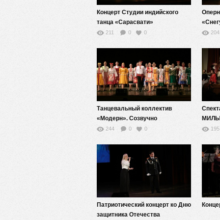
Концерт Студии индийского
Оперн
танца «Сарасвати»
«Снег
211
0
0
204
Танцевальный коллектив
Спек
«Модерн». Созвучно
МИЛ
244
0
0
195
Патриотический концерт ко Дню
Конце
защитника Отечества