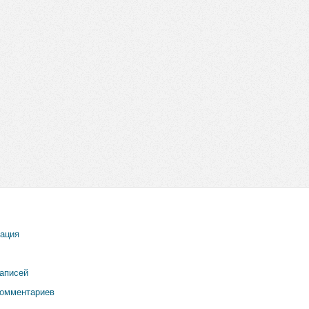
рация
записей
комментариев