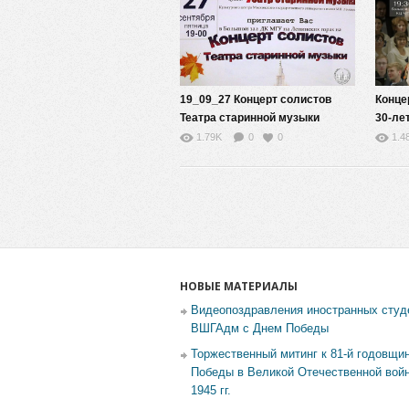
19_09_27 Концерт солистов
Конце
Театра старинной музыки
30-ле
Акаде
1.79K
0
0
1.4
Мирзы
НОВЫЕ МАТЕРИАЛЫ
Видеопоздравления иностранных студ
ВШГАдм с Днем Победы
Торжественный митинг к 81-й годовщи
Победы в Великой Отечественной войн
1945 гг.