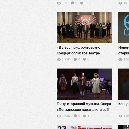
139
0
0
101
«В лесу прифронтовом».
Новог
Концерт солистов Театра
стари
старинной музыки
1.95K
0
0
1.5
Театр старинной музыки. Опера
Конце
«Пензансские пираты или раб
долга»
2.53K
0
1
1.8