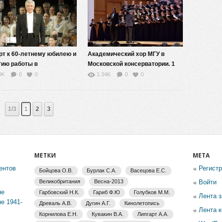
рт к 60-летнему юбилею и
Академический хор МГУ в
тию работы в
Московской консерватории. 1
мическом хоре МГУ
июня 2019 года
8K
0
0
1.34K
0
0
 Аскерова
1/3
1
2
3
МЕТКИ
МЕТА
ентов
Регист
Бойцова О.В.
Бурлак С.А.
Васецова Е.С.
Великобритания
Весна-2013
Войти
не
Гарбовский Н.К.
Гариб Ф.Ю
Голубков М.М.
Лента 
е 1941-
Древаль А.В.
Дугин А.Г.
Кинолетопись
Лента 
Корнилова Е.Н.
Кувакин В.А.
Липгарт А.А.