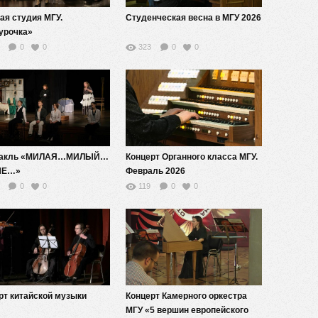
ая студия МГУ.
Студенческая весна в МГУ 2026
урочка»
0
0
323
0
0
такль «МИЛАЯ…МИЛЫЙ…
Концерт Органного класса МГУ.
ЫЕ…»
Февраль 2026
0
0
119
0
0
рт китайской музыки
Концерт Камерного оркестра
МГУ «5 вершин европейского