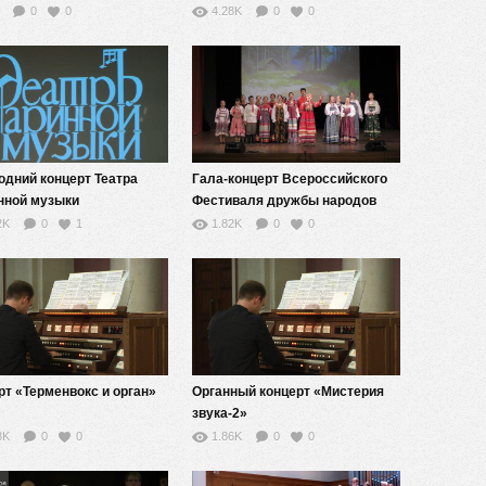
барокко»
0
0
4.28K
0
0
одний концерт Театра
Гала-концерт Всероссийского
нной музыки
Фестиваля дружбы народов
России «Россия многоликая»
2K
0
1
1.82K
0
0
рт «Терменвокс и орган»
Органный концерт «Мистерия
звука-2»
8K
0
0
1.86K
0
0