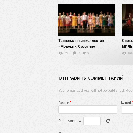
Танцевальный коллектив
Спек
«Модерн». Созвучно
МИЛ
245
0
0
195
ОТПРАВИТЬ КОММЕНТАРИЙ
Your email address will not be published. Req
Name
*
Email
2
−
один
=