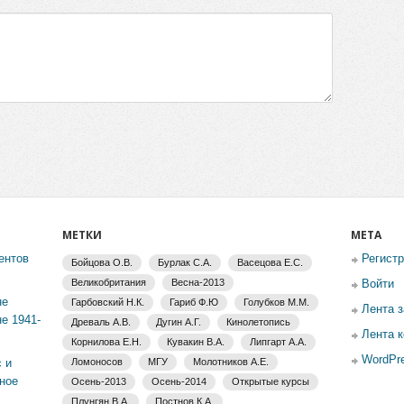
МЕТКИ
МЕТА
ентов
Регист
Бойцова О.В.
Бурлак С.А.
Васецова Е.С.
Великобритания
Весна-2013
Войти
не
Гарбовский Н.К.
Гариб Ф.Ю
Голубков М.М.
Лента 
е 1941-
Древаль А.В.
Дугин А.Г.
Кинолетопись
Лента 
Корнилова Е.Н.
Кувакин В.А.
Липгарт А.А.
WordPre
 и
Ломоносов
МГУ
Молотников А.Е.
ное
Осень-2013
Осень-2014
Открытые курсы
Плунгян В.А.
Постнов К.А.