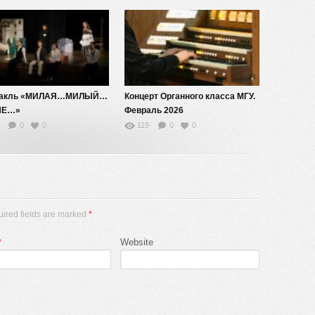
такль «МИЛАЯ…МИЛЫЙ…
Концерт Органного класса МГУ.
ЫЕ…»
Февраль 2026
0
0
119
0
0
uired fields are marked
*
*
Website