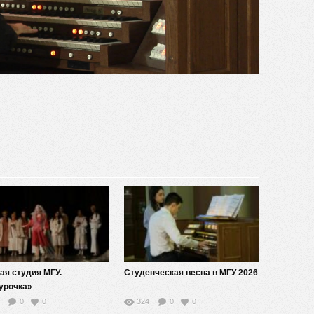
видео
ая студия МГУ.
Студенческая весна в МГУ 2026
урочка»
0
0
324
0
0