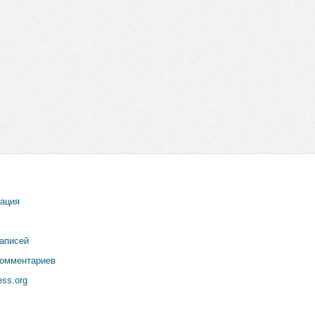
рация
записей
комментариев
ss.org