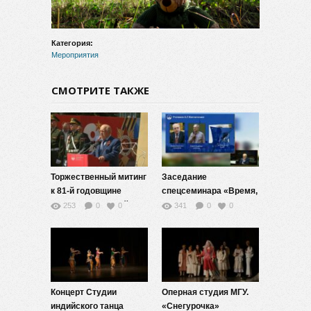
видео
Категория:
Мероприятия
СМОТРИТЕ ТАКЖЕ
Торжественный митинг
Заседание
к 81-й годовщине
спецсеминара «Время,
Победы в Великой
хаос и математические
253
0
0
341
0
0
Отечественной войне
проблемы»,
1941-1945 гг.
посвященное памяти
профессора
А.Г.Костюченко
Концерт Студии
Оперная студия МГУ.
индийского танца
«Снегурочка»