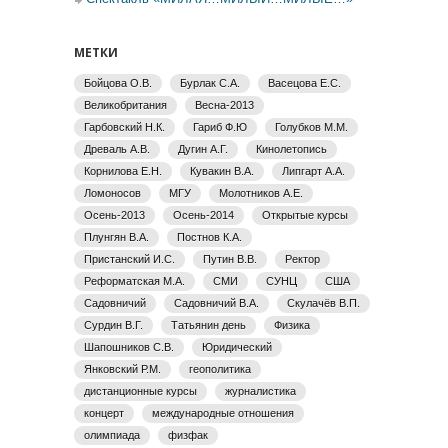
МЕТКИ
Бойцова О.В.
Бурлак С.А.
Васецова Е.С.
Великобритания
Весна-2013
Гарбовский Н.К.
Гариб Ф.Ю
Голубков М.М.
Древаль А.В.
Дугин А.Г.
Кинолетопись
Корнилова Е.Н.
Кувакин В.А.
Липгарт А.А.
Ломоносов
МГУ
Молотников А.Е.
Осень-2013
Осень-2014
Открытые курсы
Плунгян В.А.
Постнов К.А.
Пристанский И.С.
Путин В.В.
Ректор
Реформатская М.А.
СМИ
СУНЦ
США
Садовничий
Садовничий В.А.
Скулачёв В.П.
Сурдин В.Г.
Татьянин день
Физика
Шапошников С.В.
Юридический
Янковский Р.М.
геополитика
дистанционные курсы
журналистика
концерт
международные отношения
олимпиада
физфак