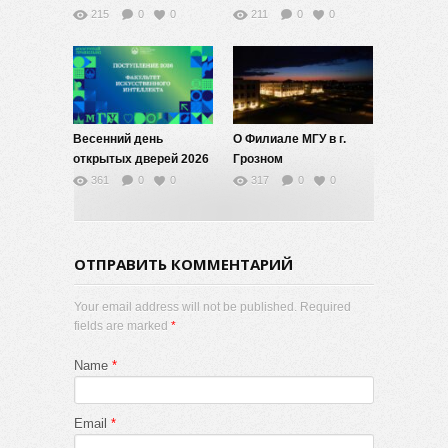
«Сарасвати»
215
0
0
211
0
0
Весенний день
О Филиале МГУ в г.
открытых дверей 2026
Грозном
на факультете ИИ МГУ
361
0
0
317
0
0
ОТПРАВИТЬ КОММЕНТАРИЙ
Your email address will not be published. Required
fields are marked
*
Name
*
Email
*