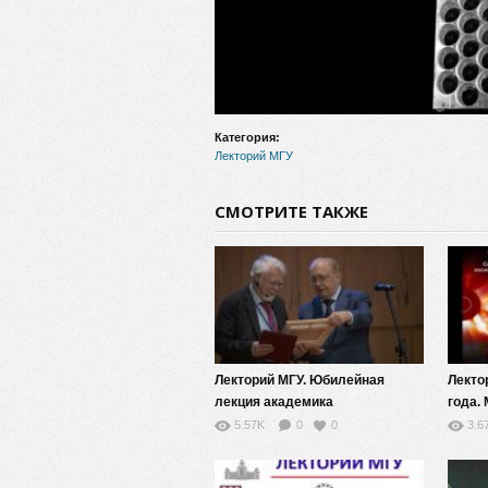
Категория:
Лекторий МГУ
СМОТРИТЕ ТАКЖЕ
Лекторий МГУ. Юбилейная
Лекто
лекция академика
года.
В.П.Скулачева
5.57K
0
0
3.6