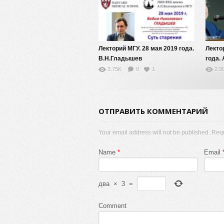
Лекторий МГУ. 28 мая 2019 года.
Лекто
В.Н.Гладышев
года.
3.75K
0
1
2.9
ОТПРАВИТЬ КОММЕНТАРИЙ
Your email address will not be published. Req
Name
*
Email
два
×
3
=
Comment