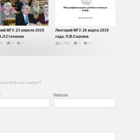
рий МГУ. 23 апреля 2019
Лекторий МГУ. 26 марта 2019
 А.Л.Степанов
года. П.В.Сергиев
0K
0
0
2.50K
0
0
uired fields are marked
*
*
Website