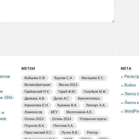
МЕТКИ
МЕТА
ентов
Регист
Бойцова О.В.
Бурлак С.А.
Васецова Е.С.
Великобритания
Весна-2013
Войти
не
Гарбовский Н.К.
Гариб Ф.Ю
Голубков М.М.
Лента 
е 1941-
Древаль А.В.
Дугин А.Г.
Кинолетопись
Лента 
Корнилова Е.Н.
Кувакин В.А.
Липгарт А.А.
WordPre
 и
Ломоносов
МГУ
Молотников А.Е.
ное
Осень-2013
Осень-2014
Открытые курсы
Плунгян В.А.
Постнов К.А.
Пристанский И.С.
Путин В.В.
Ректор