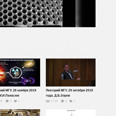
видео
рий МГУ. 26 ноября 2019
Лекторий МГУ. 29 октября 2019
 М.И.Панасюк
года. Д.Б.Зоров
7K
0
1
3.73K
0
2