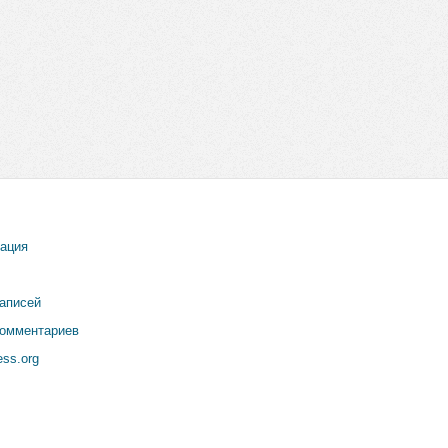
рация
записей
комментариев
ss.org