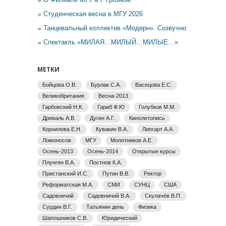
Студенческая весна в МГУ 2026
Танцевальный коллектив «Модерн». Созвучно
Спектакль «МИЛАЯ…МИЛЫЙ…МИЛЫЕ…»
МЕТКИ
Бойцова О.В.
Бурлак С.А.
Васецова Е.С.
Великобритания
Весна-2013
Гарбовский Н.К.
Гариб Ф.Ю
Голубков М.М.
Древаль А.В.
Дугин А.Г.
Кинолетопись
Корнилова Е.Н.
Кувакин В.А.
Липгарт А.А.
Ломоносов
МГУ
Молотников А.Е.
Осень-2013
Осень-2014
Открытые курсы
Плунгян В.А.
Постнов К.А.
Пристанский И.С.
Путин В.В.
Ректор
Реформатская М.А.
СМИ
СУНЦ
США
Садовничий
Садовничий В.А.
Скулачёв В.П.
Сурдин В.Г.
Татьянин день
Физика
Шапошников С.В.
Юридический