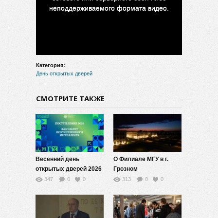
неподдерживаемого формата видео.
Категория:
День открытых дверей
СМОТРИТЕ ТАКЖЕ
Весенний день
О Филиале МГУ в г.
открытых дверей 2026
Грозном
на факультете ИИ МГУ
347
0
0
313
0
0