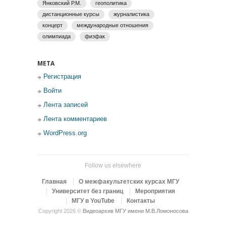
Янковский Р.М.
геополитика
дистанционные курсы
журналистика
концерт
международные отношения
олимпиада
физфак
МЕТА
Регистрация
Войти
Лента записей
Лента комментариев
WordPress.org
Follow us elsewhere
Главная
О межфакультетских курсах МГУ
Университет без границ
Мероприятия
МГУ в YouTube
Контакты
Copyright 2026 ©
Видеоархив МГУ имени М.В.Ломоносова