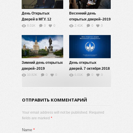
День Открытых
Весенний день
Дверей в МГУ. 12
открытых дверей–2019
января 2020 года
8.01K
0
0
2.41K
0
0
Зимний день открытых
День открытых
дверей–2019
дверей. 7 октября 2018
года
10.82K
0
0
6.01K
0
0
ОТПРАВИТЬ КОММЕНТАРИЙ
Your email address will not be published. Required
fields are marked
*
Name
*