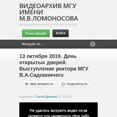
ВИДЕОАРХИВ МГУ
ИМЕНИ
М.В.ЛОМОНОСОВА
ВИДЕОЗАПИСИ МФК И ДРУГИЕ МАТЕРИАЛЫ
Регистрация
Войти
13 октября 2019. День
открытых дверей.
Выступление ректора МГУ
В.А.Садовничего
МНЕ НРАВИТСЯ
ПОДЕЛИТЬСЯ
Добавлено:
Сергей Демичев
20.10.2019
This
is
a
Не удалось загрузить видео из-за
modal
window.
сетевого или серверного сбоя либо