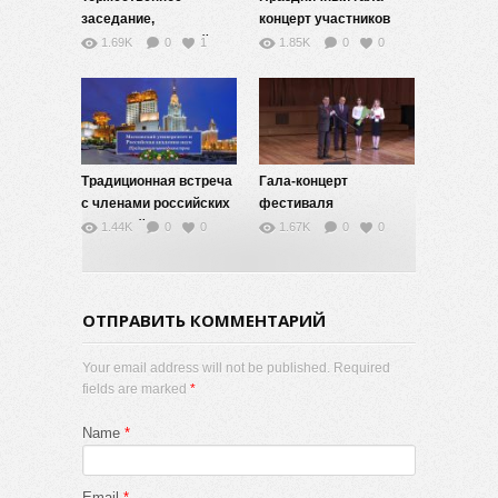
заседание,
концерт участников
посвящённое 265-й
фестиваля
1.69K
0
1
1.85K
0
0
годовщине основания
студенческого
Московского
творчества «Татьянин
университета
день». 2020 год
Традиционная встреча
Гала-концерт
с членами российских
фестиваля
академий,
студенческого
1.44K
0
0
1.67K
0
0
работающими в МГУ.
творчества «Татьянин
2020
день в МГУ». 2019 год
ОТПРАВИТЬ КОММЕНТАРИЙ
Your email address will not be published. Required
fields are marked
*
Name
*
Email
*