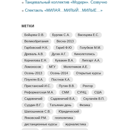
Танцевальный коллектив «Модерн». Созвучно
Спектакль «МИЛАЯ…МИЛЫЙ…МИЛЫЕ…»
МЕТКИ
Бойцова О.В.
Бурлак С.А.
Васецова Е.С.
Великобритания
Весна-2013
Гарбовский Н.К.
Гариб Ф.Ю
Голубков М.М.
Древаль А.В.
Дугин А.Г.
Кинолетопись
Корнилова Е.Н.
Кувакин В.А.
Липгарт А.А.
Ломоносов
МГУ
Молотников А.Е.
Осень-2013
Осень-2014
Открытые курсы
Плунгян В.А.
Постнов К.А.
Пристанский И.С.
Путин В.В.
Ректор
Реформатская М.А.
СМИ
СУНЦ
США
Садовничий
Садовничий В.А.
Скулачёв В.П.
Сурдин В.Г.
Татьянин день
Физика
Шапошников С.В.
Юридический
Янковский Р.М.
геополитика
дистанционные курсы
журналистика