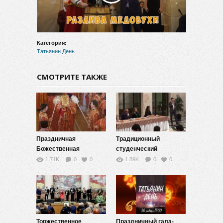
видео
Категория:
Татьянин День
СМОТРИТЕ ТАКЖЕ
Праздничная
Традиционный
Божественная
студенческий
литургия. 25 января
огонёк-2020
1.71K
0
0
1.89K
0
0
2020 года
Торжественное
Праздничный гала-