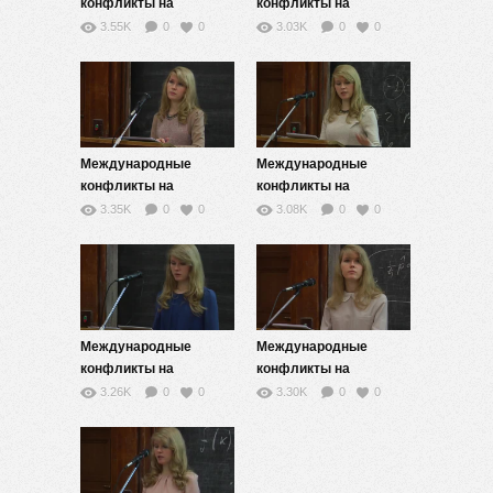
конфликты на
конфликты на
современном этапе —
современном этапе —
3.55K
0
0
3.03K
0
0
6
7
Международные
Международные
конфликты на
конфликты на
современном этапе —
современном этапе —
3.35K
0
0
3.08K
0
0
8
9
Международные
Международные
конфликты на
конфликты на
современном этапе —
современном этапе —
3.26K
0
0
3.30K
0
0
10
11