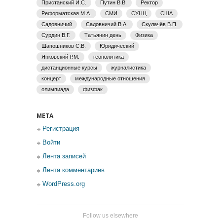
Пристанский И.С.
Путин В.В.
Ректор
Реформатская М.А.
СМИ
СУНЦ
США
Садовничий
Садовничий В.А.
Скулачёв В.П.
Сурдин В.Г.
Татьянин день
Физика
Шапошников С.В.
Юридический
Янковский Р.М.
геополитика
дистанционные курсы
журналистика
концерт
международные отношения
олимпиада
физфак
МЕТА
Регистрация
Войти
Лента записей
Лента комментариев
WordPress.org
Follow us elsewhere