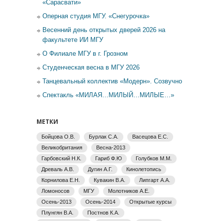
«Сарасвати»
Оперная студия МГУ. «Снегурочка»
Весенний день открытых дверей 2026 на
факультете ИИ МГУ
О Филиале МГУ в г. Грозном
Студенческая весна в МГУ 2026
Танцевальный коллектив «Модерн». Созвучно
Спектакль «МИЛАЯ…МИЛЫЙ…МИЛЫЕ…»
МЕТКИ
Бойцова О.В.
Бурлак С.А.
Васецова Е.С.
Великобритания
Весна-2013
Гарбовский Н.К.
Гариб Ф.Ю
Голубков М.М.
Древаль А.В.
Дугин А.Г.
Кинолетопись
Корнилова Е.Н.
Кувакин В.А.
Липгарт А.А.
Ломоносов
МГУ
Молотников А.Е.
Осень-2013
Осень-2014
Открытые курсы
Плунгян В.А.
Постнов К.А.