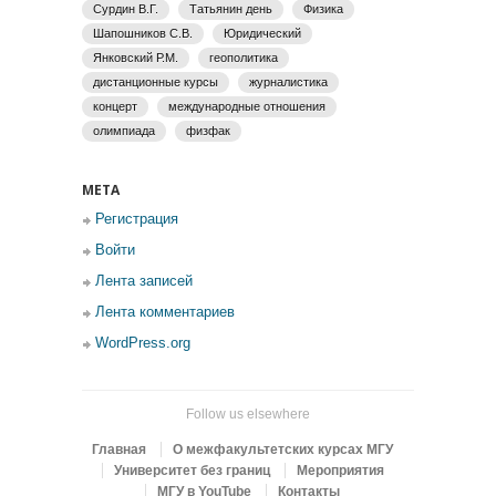
Сурдин В.Г.
Татьянин день
Физика
Шапошников С.В.
Юридический
Янковский Р.М.
геополитика
дистанционные курсы
журналистика
концерт
международные отношения
олимпиада
физфак
МЕТА
Регистрация
Войти
Лента записей
Лента комментариев
WordPress.org
Follow us elsewhere
Главная
О межфакультетских курсах МГУ
Университет без границ
Мероприятия
МГУ в YouTube
Контакты