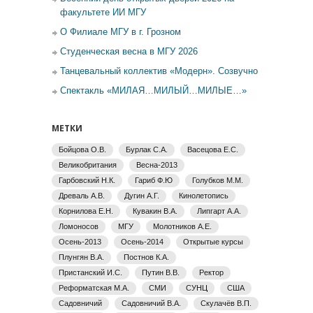
факультете ИИ МГУ
О Филиале МГУ в г. Грозном
Студенческая весна в МГУ 2026
Танцевальный коллектив «Модерн». Созвучно
Спектакль «МИЛАЯ…МИЛЫЙ…МИЛЫЕ…»
МЕТКИ
Бойцова О.В.
Бурлак С.А.
Васецова Е.С.
Великобритания
Весна-2013
Гарбовский Н.К.
Гариб Ф.Ю
Голубков М.М.
Древаль А.В.
Дугин А.Г.
Кинолетопись
Корнилова Е.Н.
Кувакин В.А.
Липгарт А.А.
Ломоносов
МГУ
Молотников А.Е.
Осень-2013
Осень-2014
Открытые курсы
Плунгян В.А.
Постнов К.А.
Пристанский И.С.
Путин В.В.
Ректор
Реформатская М.А.
СМИ
СУНЦ
США
Садовничий
Садовничий В.А.
Скулачёв В.П.