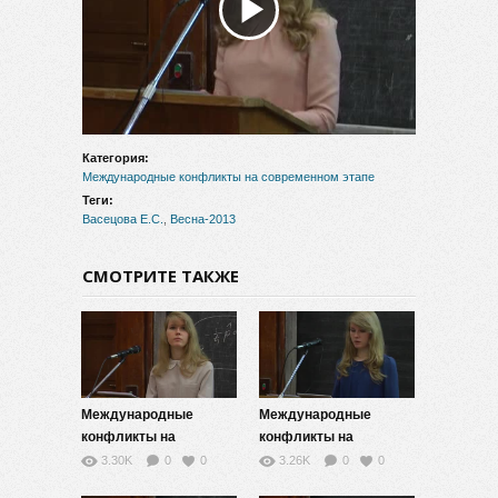
Воспроизвести
видео
Категория:
Международные конфликты на современном этапе
Теги:
Васецова Е.С.
,
Весна-2013
СМОТРИТЕ ТАКЖЕ
Международные
Международные
конфликты на
конфликты на
современном этапе —
современном этапе —
3.30K
0
0
3.26K
0
0
11
10