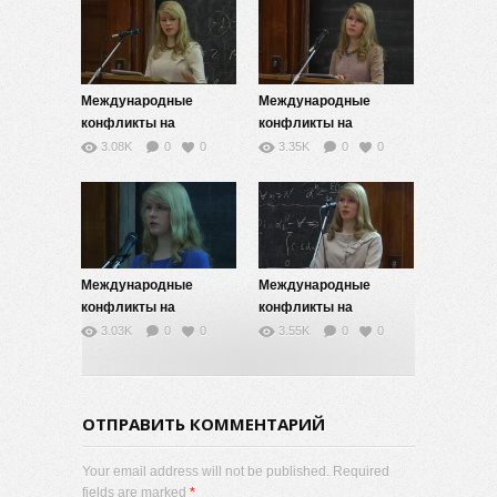
Международные
Международные
конфликты на
конфликты на
современном этапе —
современном этапе —
3.08K
0
0
3.35K
0
0
9
8
Международные
Международные
конфликты на
конфликты на
современном этапе —
современном этапе —
3.03K
0
0
3.55K
0
0
7
6
ОТПРАВИТЬ КОММЕНТАРИЙ
Your email address will not be published. Required
fields are marked
*