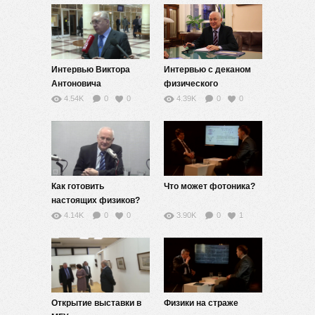
Интервью Виктора
Интервью с деканом
Антоновича
физического
Садовничего
факультета Сысоевым
4.54K
0
0
4.39K
0
0
Н.Н.
Как готовить
Что может фотоника?
настоящих физиков?
4.14K
0
0
3.90K
0
1
Открытие выставки в
Физики на страже