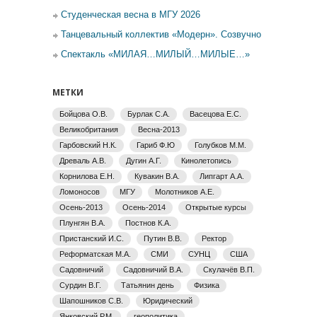
Студенческая весна в МГУ 2026
Танцевальный коллектив «Модерн». Созвучно
Спектакль «МИЛАЯ…МИЛЫЙ…МИЛЫЕ…»
МЕТКИ
Бойцова О.В.
Бурлак С.А.
Васецова Е.С.
Великобритания
Весна-2013
Гарбовский Н.К.
Гариб Ф.Ю
Голубков М.М.
Древаль А.В.
Дугин А.Г.
Кинолетопись
Корнилова Е.Н.
Кувакин В.А.
Липгарт А.А.
Ломоносов
МГУ
Молотников А.Е.
Осень-2013
Осень-2014
Открытые курсы
Плунгян В.А.
Постнов К.А.
Пристанский И.С.
Путин В.В.
Ректор
Реформатская М.А.
СМИ
СУНЦ
США
Садовничий
Садовничий В.А.
Скулачёв В.П.
Сурдин В.Г.
Татьянин день
Физика
Шапошников С.В.
Юридический
Янковский Р.М.
геополитика