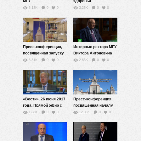
МГУ
здоровья
3.13K
0
0
3.25K
0
0
Пресс-конференция,
Интервью ректора МГУ
посвященная запуску
Виктора Антоновича
спутника «Ломоносов»
Садовничего
3.31K
0
0
2.86K
0
0
(24.02.2016)
«Вести». 26 июня 2017
Пресс-конференция,
года. Прямой эфир с
посвященная началу
В.А.Садовничим
нового учебного года.
1.88K
0
0
12.08K
0
0
31 августа 2017 года