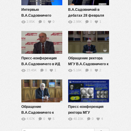
Интервью
В.А.Садовничий в
В.А.Садовничего
дебатах 28 февраля
телерадиокомпании
2018 г.
2.85K
0
0
2.98K
0
1
«RTV Slovenija»
Пресс-конференция
Обращение ректора
В.А.Садовничего в ИД
МГУ В.А.Садовничего к
«Аргументы и Факты»
участникам
23.45K
0
1
5.16K
0
2
мероприятий Года
науки и технологий
Обращение
Пресс-конференция
В.А.Садовничего к
ректора МГУ
коллективу Института
В.А.Садовничего. 8
4.67K
0
5
40.15K
0
4
проблем химической
апреля 2020 года
физики РАН