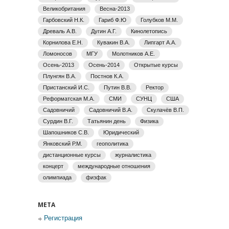
Великобритания
Весна-2013
Гарбовский Н.К.
Гариб Ф.Ю
Голубков М.М.
Древаль А.В.
Дугин А.Г.
Кинолетопись
Корнилова Е.Н.
Кувакин В.А.
Липгарт А.А.
Ломоносов
МГУ
Молотников А.Е.
Осень-2013
Осень-2014
Открытые курсы
Плунгян В.А.
Постнов К.А.
Пристанский И.С.
Путин В.В.
Ректор
Реформатская М.А.
СМИ
СУНЦ
США
Садовничий
Садовничий В.А.
Скулачёв В.П.
Сурдин В.Г.
Татьянин день
Физика
Шапошников С.В.
Юридический
Янковский Р.М.
геополитика
дистанционные курсы
журналистика
концерт
международные отношения
олимпиада
физфак
МЕТА
Регистрация