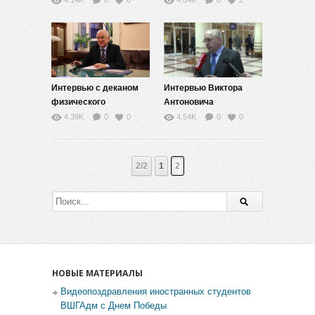
4.14K
0
0
4.64K
0
2
обучение
Интервью с деканом
Интервью Виктора
физического
Антоновича
факультета Сысоевым
Садовничего
4.39K
0
0
4.54K
0
0
Н.Н.
2/2
1
2
НОВЫЕ МАТЕРИАЛЫ
Видеопоздравления иностранных студентов
ВШГАдм с Днем Победы