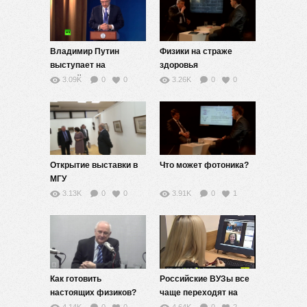
Владимир Путин
Физики на страже
выступает на
здоровья
юбилейном Х съезде
3.09K
0
0
3.26K
0
0
Российского союза
ректоров
Открытие выставки в
Что может фотоника?
МГУ
3.13K
0
0
3.91K
0
1
Как готовить
Российские ВУЗы все
настоящих физиков?
чаще переходят на
дистанционное