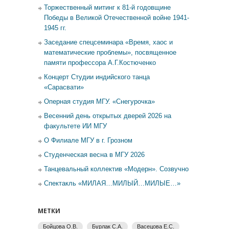
Торжественный митинг к 81-й годовщине
Победы в Великой Отечественной войне 1941-
1945 гг.
Заседание спецсеминара «Время, хаос и
математические проблемы», посвященное
памяти профессора А.Г.Костюченко
Концерт Студии индийского танца
«Сарасвати»
Оперная студия МГУ. «Снегурочка»
Весенний день открытых дверей 2026 на
факультете ИИ МГУ
О Филиале МГУ в г. Грозном
Студенческая весна в МГУ 2026
Танцевальный коллектив «Модерн». Созвучно
Спектакль «МИЛАЯ…МИЛЫЙ…МИЛЫЕ…»
МЕТКИ
Бойцова О.В.
Бурлак С.А.
Васецова Е.С.