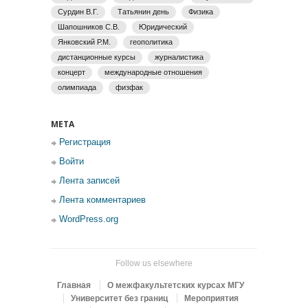
Сурдин В.Г.
Татьянин день
Физика
Шапошников С.В.
Юридический
Янковский Р.М.
геополитика
дистанционные курсы
журналистика
концерт
международные отношения
олимпиада
физфак
МЕТА
Регистрация
Войти
Лента записей
Лента комментариев
WordPress.org
Follow us elsewhere
Главная
О межфакультетских курсах МГУ
Университет без границ
Мероприятия