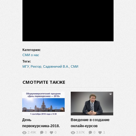
Категория:
СМИ о нас
Теги:
МГУ
,
Ректор
,
Садовничий В.А.
,
СМИ
СМОТРИТЕ ТАКЖЕ
День
Введение в создание
первокурсника-2018.
онлайн-курсов
Актовая лекция
(Moodle).
2.49K
0
0
3.67K
0
1