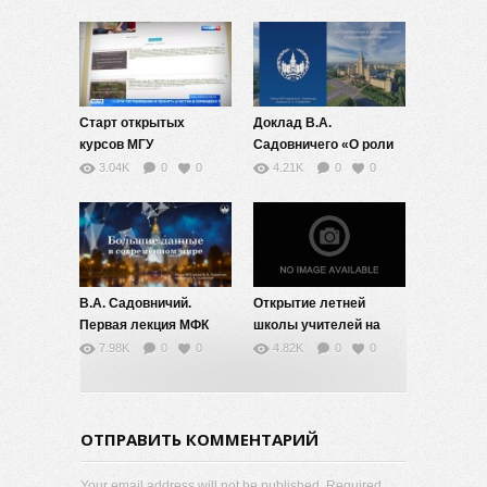
ректора МГУ
Вступительное слово.
В.А.Садовничего для
студентов 1 курса
Старт открытых
Доклад В.А.
курсов МГУ
Садовничего «О роли
математики и
3.04K
0
0
4.21K
0
0
математического
образования в XXI
веке»
В.А. Садовничий.
Открытие летней
Первая лекция МФК
школы учителей на
«Большие данные в
филологическом
7.98K
0
0
4.82K
0
0
современном мире»
факультете.
ОТПРАВИТЬ КОММЕНТАРИЙ
Your email address will not be published. Required