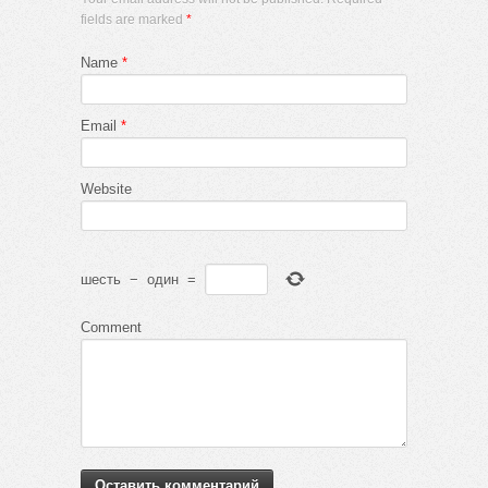
fields are marked
*
Name
*
Email
*
Website
шесть
−
один
=
Comment