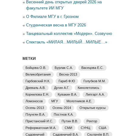
Весенний день открытых дверей 2026 на
факультете ИИ МГУ
О Филиале МГУ в г. Грозном
Студенческая весна в МГУ 2026
Танцевальный коллектив «Модерн». Созвучно
Спектакль «МИЛАЯ…МИЛЫЙ…МИЛЫЕ…»
МЕТКИ
Бойцова О.В.
Бурлак С.А.
Васецова Е.С.
Великобритания
Весна-2013
Гарбовский Н.К.
Гариб Ф.Ю
Голубков М.М.
Древаль А.В.
Дугин А.Г.
Кинолетопись
Корнилова Е.Н.
Кувакин В.А.
Липгарт А.А.
Ломоносов
МГУ
Молотников А.Е.
Осень-2013
Осень-2014
Открытые курсы
Плунгян В.А.
Постнов К.А.
Пристанский И.С.
Путин В.В.
Ректор
Реформатская М.А.
СМИ
СУНЦ
США
Садовничий
Садовничий В.А.
Скулачёв В.П.