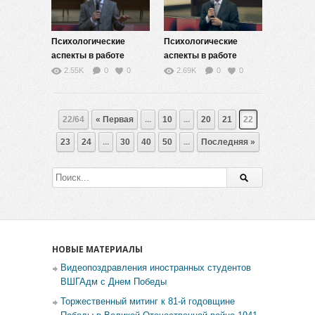
Психологические
Психологические
аспекты в работе
аспекты в работе
преподавателя — 8
преподавателя — 9
2.55K
0
0
2.69K
0
0
22/64
« Первая
...
10
...
20
21
22
23
24
...
30
40
50
...
Последняя »
НОВЫЕ МАТЕРИАЛЫ
Видеопоздравления иностранных студентов
ВШГАдм с Днем Победы
Торжественный митинг к 81-й годовщине