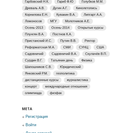
Гарбовский Н.К.
Гариб Ф.Ю
Голубков М.М.
Древаль А.В.
Дугин А.Г.
Кинолетопись
Корнилова Е.Н.
Кувакин В.А.
Липгарт А.А.
Ломоносов
МГУ
Молотников А.Е.
Осень-2013
Осень-2014
Открытые курсы
Плунгян В.А.
Постнов К.А.
Пристанский И.С.
Путин В.В.
Ректор
Реформатская М.А.
СМИ
СУНЦ
США
Садовничий
Садовничий В.А.
Скулачёв В.П.
Сурдин В.Г.
Татьянин день
Физика
Шапошников С.В.
Юридический
Янковский Р.М.
геополитика
дистанционные курсы
журналистика
концерт
международные отношения
олимпиада
физфак
МЕТА
Регистрация
Войти