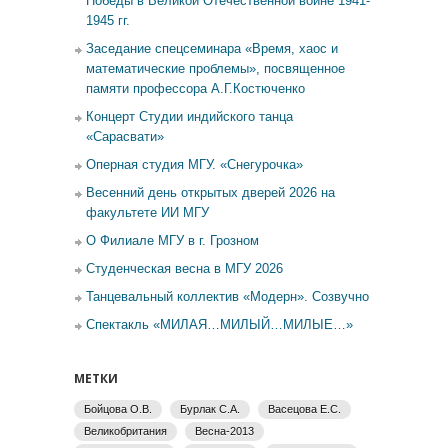
Победы в Великой Отечественной войне 1941-
1945 гг.
Заседание спецсеминара «Время, хаос и
математические проблемы», посвященное
памяти профессора А.Г.Костюченко
Концерт Студии индийского танца
«Сарасвати»
Оперная студия МГУ. «Снегурочка»
Весенний день открытых дверей 2026 на
факультете ИИ МГУ
О Филиале МГУ в г. Грозном
Студенческая весна в МГУ 2026
Танцевальный коллектив «Модерн». Созвучно
Спектакль «МИЛАЯ…МИЛЫЙ…МИЛЫЕ…»
МЕТКИ
Бойцова О.В.
Бурлак С.А.
Васецова Е.С.
Великобритания
Весна-2013