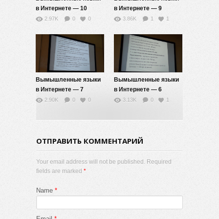
в Интернете — 10
в Интернете — 9
2.97K
0
0
3.86K
1
1
Вымышленные языки
Вымышленные языки
в Интернете — 7
в Интернете — 6
2.90K
0
0
3.13K
0
1
ОТПРАВИТЬ КОММЕНТАРИЙ
Your email address will not be published. Required
fields are marked
*
Name
*
Email
*