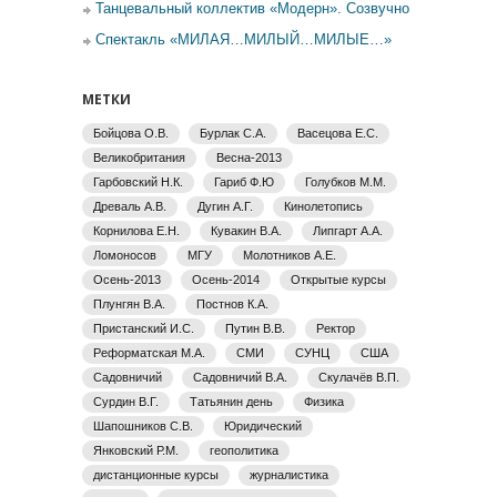
Танцевальный коллектив «Модерн». Созвучно
Спектакль «МИЛАЯ…МИЛЫЙ…МИЛЫЕ…»
МЕТКИ
Бойцова О.В.
Бурлак С.А.
Васецова Е.С.
Великобритания
Весна-2013
Гарбовский Н.К.
Гариб Ф.Ю
Голубков М.М.
Древаль А.В.
Дугин А.Г.
Кинолетопись
Корнилова Е.Н.
Кувакин В.А.
Липгарт А.А.
Ломоносов
МГУ
Молотников А.Е.
Осень-2013
Осень-2014
Открытые курсы
Плунгян В.А.
Постнов К.А.
Пристанский И.С.
Путин В.В.
Ректор
Реформатская М.А.
СМИ
СУНЦ
США
Садовничий
Садовничий В.А.
Скулачёв В.П.
Сурдин В.Г.
Татьянин день
Физика
Шапошников С.В.
Юридический
Янковский Р.М.
геополитика
дистанционные курсы
журналистика