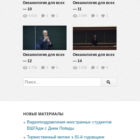
Океанология для всех
Океанология для всех
— 10
— 11
4.01K
0
1
3.04K
0
1
Океанология для всех
Океанология для всех
— 12
— 14
3.71K
0
0
3.02K
0
0
НОВЫЕ МАТЕРИАЛЫ
Видеопоздравления иностранных студентов
ВШГАдм с Днем Победы
Торжественный митинг к 81-й годовщине