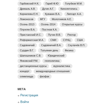
Гарбовский Н.К.
Гариб Ф.Ю
Голубков М.М.
Древаль А.В.
Дугин А.Г.
Кинолетопись
Корнилова Е.Н.
Кувакин В.А.
Липгарт А.А.
Ломоносов
МГУ
Молотников А.Е.
Осень-2013
Осень-2014
Открытые курсы
Плунгян В.А.
Постнов К.А.
Пристанский И.С.
Путин В.В.
Ректор
Реформатская М.А.
СМИ
СУНЦ
США
Садовничий
Садовничий В.А.
Скулачёв В.П.
Сурдин В.Г.
Татьянин день
Физика
Шапошников С.В.
Юридический
Янковский Р.М.
геополитика
дистанционные курсы
журналистика
концерт
международные отношения
олимпиада
физфак
МЕТА
Регистрация
Войти