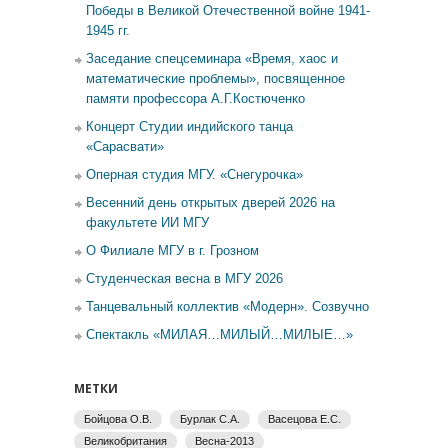
Победы в Великой Отечественной войне 1941-
1945 гг.
Заседание спецсеминара «Время, хаос и
математические проблемы», посвященное
памяти профессора А.Г.Костюченко
Концерт Студии индийского танца
«Сарасвати»
Оперная студия МГУ. «Снегурочка»
Весенний день открытых дверей 2026 на
факультете ИИ МГУ
О Филиале МГУ в г. Грозном
Студенческая весна в МГУ 2026
Танцевальный коллектив «Модерн». Созвучно
Спектакль «МИЛАЯ…МИЛЫЙ…МИЛЫЕ…»
МЕТКИ
Бойцова О.В.
Бурлак С.А.
Васецова Е.С.
Великобритания
Весна-2013