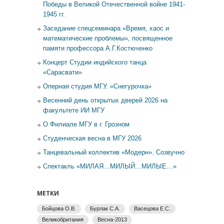
Победы в Великой Отечественной войне 1941-
1945 гг.
Заседание спецсеминара «Время, хаос и
математические проблемы», посвященное
памяти профессора А.Г.Костюченко
Концерт Студии индийского танца
«Сарасвати»
Оперная студия МГУ. «Снегурочка»
Весенний день открытых дверей 2026 на
факультете ИИ МГУ
О Филиале МГУ в г. Грозном
Студенческая весна в МГУ 2026
Танцевальный коллектив «Модерн». Созвучно
Спектакль «МИЛАЯ…МИЛЫЙ…МИЛЫЕ…»
МЕТКИ
Бойцова О.В.
Бурлак С.А.
Васецова Е.С.
Великобритания
Весна-2013