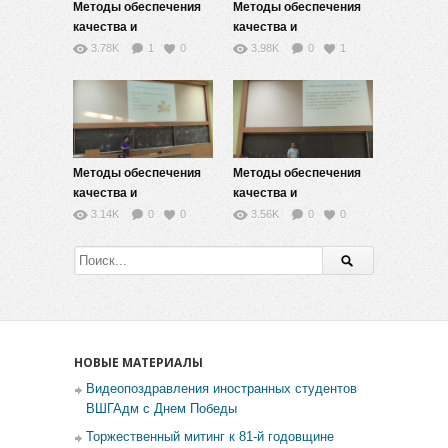
Методы обеспечения
Методы обеспечения
качества и
качества и
тестирование Web-
тестирование Web-
3.78K
1
0
3.98K
0
1
приложений — 4
приложений — 3
Методы обеспечения
Методы обеспечения
качества и
качества и
тестирование Web-
тестирование Web-
3.14K
0
0
3.56K
0
0
приложений — 2
приложений — 1
НОВЫЕ МАТЕРИАЛЫ
Видеопоздравления иностранных студентов
ВШГАдм с Днем Победы
Торжественный митинг к 81-й годовщине