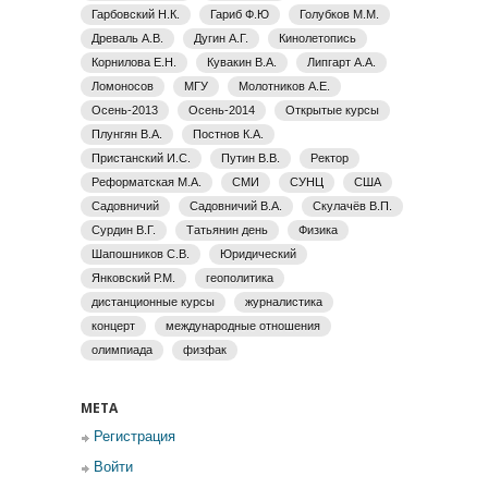
Гарбовский Н.К.
Гариб Ф.Ю
Голубков М.М.
Древаль А.В.
Дугин А.Г.
Кинолетопись
Корнилова Е.Н.
Кувакин В.А.
Липгарт А.А.
Ломоносов
МГУ
Молотников А.Е.
Осень-2013
Осень-2014
Открытые курсы
Плунгян В.А.
Постнов К.А.
Пристанский И.С.
Путин В.В.
Ректор
Реформатская М.А.
СМИ
СУНЦ
США
Садовничий
Садовничий В.А.
Скулачёв В.П.
Сурдин В.Г.
Татьянин день
Физика
Шапошников С.В.
Юридический
Янковский Р.М.
геополитика
дистанционные курсы
журналистика
концерт
международные отношения
олимпиада
физфак
МЕТА
Регистрация
Войти