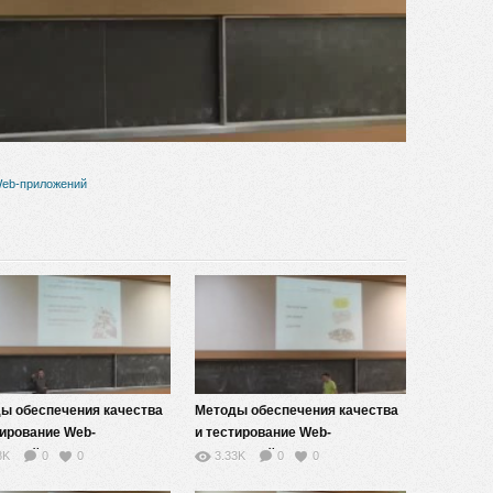
видео
Web-приложений
ы обеспечения качества
Методы обеспечения качества
тирование Web-
и тестирование Web-
жений — 8
приложений — 7
8K
0
0
3.33K
0
0