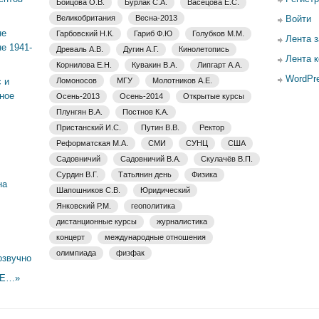
Бойцова О.В.
Бурлак С.А.
Васецова Е.С.
Великобритания
Весна-2013
Войти
не
Гарбовский Н.К.
Гариб Ф.Ю
Голубков М.М.
Лента 
е 1941-
Древаль А.В.
Дугин А.Г.
Кинолетопись
Лента 
Корнилова Е.Н.
Кувакин В.А.
Липгарт А.А.
WordPre
 и
Ломоносов
МГУ
Молотников А.Е.
ное
Осень-2013
Осень-2014
Открытые курсы
Плунгян В.А.
Постнов К.А.
Пристанский И.С.
Путин В.В.
Ректор
Реформатская М.А.
СМИ
СУНЦ
США
Садовничий
Садовничий В.А.
Скулачёв В.П.
Сурдин В.Г.
Татьянин день
Физика
на
Шапошников С.В.
Юридический
Янковский Р.М.
геополитика
дистанционные курсы
журналистика
концерт
международные отношения
олимпиада
физфак
озвучно
ЫЕ…»