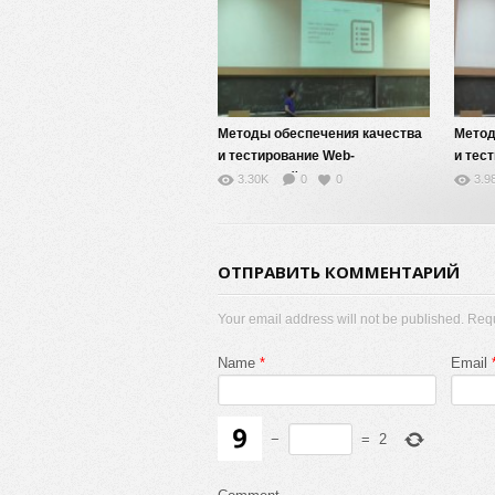
Методы обеспечения качества
Метод
и тестирование Web-
и тес
приложений — 5
прило
3.30K
0
0
3.9
ОТПРАВИТЬ КОММЕНТАРИЙ
Your email address will not be published. Req
Name
*
Email
−
=
2