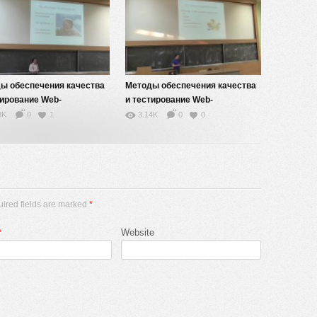
ы обеспечения качества
Методы обеспечения качества
тирование Web-
и тестирование Web-
жений — 3
приложений — 2
8K
0
1
3.14K
0
0
uired fields are marked
*
*
Website