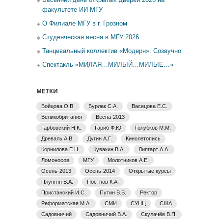
факультете ИИ МГУ
О Филиале МГУ в г. Грозном
Студенческая весна в МГУ 2026
Танцевальный коллектив «Модерн». Созвучно
Спектакль «МИЛАЯ…МИЛЫЙ…МИЛЫЕ…»
МЕТКИ
Бойцова О.В.
Бурлак С.А.
Васецова Е.С.
Великобритания
Весна-2013
Гарбовский Н.К.
Гариб Ф.Ю
Голубков М.М.
Древаль А.В.
Дугин А.Г.
Кинолетопись
Корнилова Е.Н.
Кувакин В.А.
Липгарт А.А.
Ломоносов
МГУ
Молотников А.Е.
Осень-2013
Осень-2014
Открытые курсы
Плунгян В.А.
Постнов К.А.
Пристанский И.С.
Путин В.В.
Ректор
Реформатская М.А.
СМИ
СУНЦ
США
Садовничий
Садовничий В.А.
Скулачёв В.П.