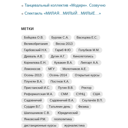
Танцевальный коллектив «Модерн». Созвучно
Спектакль «МИЛАЯ…МИЛЫЙ…МИЛЫЕ…»
МЕТКИ
Бойцова О.В.
Бурлак С.А.
Васецова Е.С.
Великобритания
Весна-2013
Гарбовский Н.К.
Гариб Ф.Ю
Голубков М.М.
Древаль А.В.
Дугин А.Г.
Кинолетопись
Корнилова Е.Н.
Кувакин В.А.
Липгарт А.А.
Ломоносов
МГУ
Молотников А.Е.
Осень-2013
Осень-2014
Открытые курсы
Плунгян В.А.
Постнов К.А.
Пристанский И.С.
Путин В.В.
Ректор
Реформатская М.А.
СМИ
СУНЦ
США
Садовничий
Садовничий В.А.
Скулачёв В.П.
Сурдин В.Г.
Татьянин день
Физика
Шапошников С.В.
Юридический
Янковский Р.М.
геополитика
дистанционные курсы
журналистика