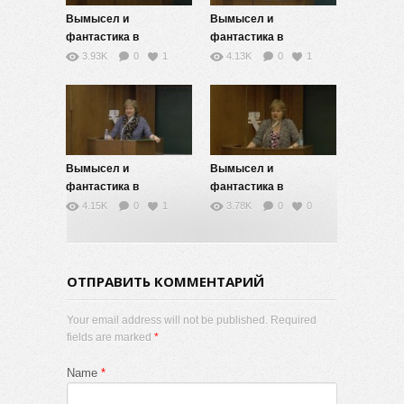
Вымысел и
Вымысел и
фантастика в
фантастика в
литературе XX-XXI
литературе XX-XXI
3.93K
0
1
4.13K
0
1
столетий — 9
столетий — 8
Вымысел и
Вымысел и
фантастика в
фантастика в
литературе XX-XXI
литературе XX-XXI
4.15K
0
1
3.78K
0
0
столетий — 7
столетий — 5
ОТПРАВИТЬ КОММЕНТАРИЙ
Your email address will not be published. Required
fields are marked
*
Name
*