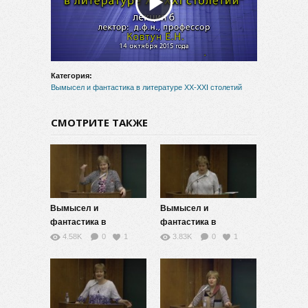
Воспроизвести
видео
Категория:
Вымысел и фантастика в литературе XX-XXI столетий
СМОТРИТЕ ТАКЖЕ
Вымысел и
Вымысел и
фантастика в
фантастика в
литературе XX-XXI
литературе XX-XXI
4.58K
0
1
3.83K
0
1
столетий — 11
столетий — 10