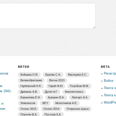
МЕТКИ
МЕТА
ентов
Регист
Бойцова О.В.
Бурлак С.А.
Васецова Е.С.
Великобритания
Весна-2013
Войти
не
Гарбовский Н.К.
Гариб Ф.Ю
Голубков М.М.
Лента 
е 1941-
Древаль А.В.
Дугин А.Г.
Кинолетопись
Лента 
Корнилова Е.Н.
Кувакин В.А.
Липгарт А.А.
WordPre
 и
Ломоносов
МГУ
Молотников А.Е.
ное
Осень-2013
Осень-2014
Открытые курсы
Плунгян В.А.
Постнов К.А.