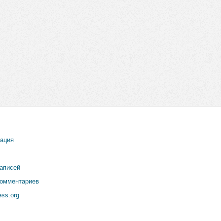
рация
записей
комментариев
ss.org