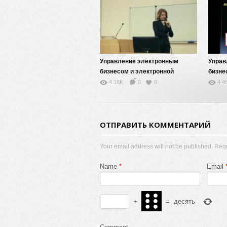
Управление электронным
Управ
бизнесом и электронной
бизне
коммерцией — 6
комме
4.18K
0
0
4.4
ОТПРАВИТЬ КОММЕНТАРИЙ
Your email address will not be published. Req
Name
*
Email
+
=
десять