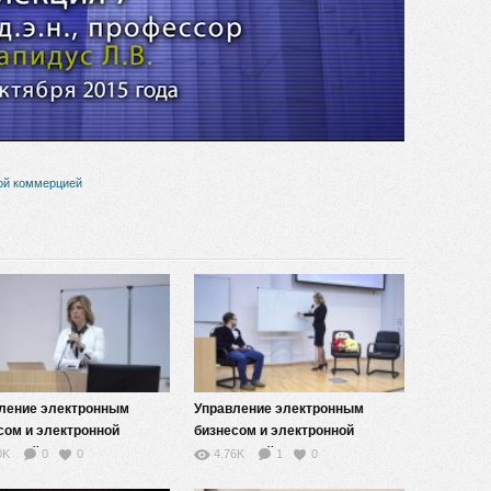
видео
ой коммерцией
ление электронным
Управление электронным
сом и электронной
бизнесом и электронной
рцией — 9
коммерцией — 10
0K
0
0
4.76K
1
0