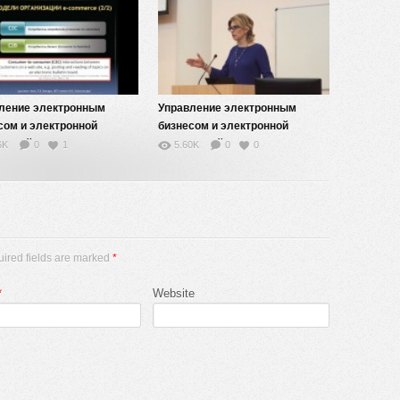
ление электронным
Управление электронным
сом и электронной
бизнесом и электронной
рцией — 5
коммерцией — 4
6K
0
1
5.60K
0
0
uired fields are marked
*
*
Website