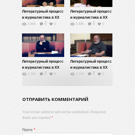
Литературный процесс
Литературный процесс
и журналистика в ХХ
и журналистика в ХХ
веке: русский опыт — 6
веке: русский опыт — 5
3.46K
0
0
3.40K
0
0
Литературный процесс
Литературный процесс
и журналистика в ХХ
и журналистика в ХХ
веке: русский опыт — 4
веке: русский опыт — 3
3.72K
0
0
3.71K
0
0
ОТПРАВИТЬ КОММЕНТАРИЙ
Your email address will not be published. Required
fields are marked
*
Name
*