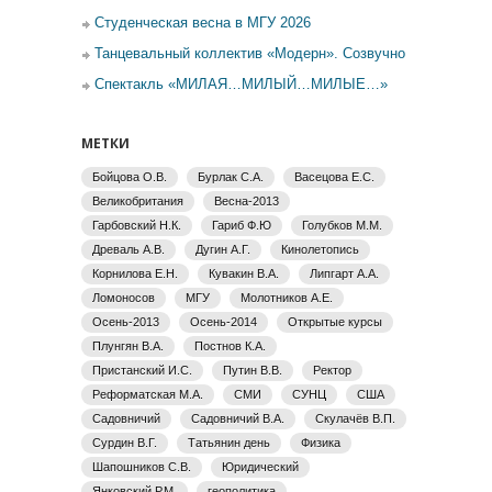
Студенческая весна в МГУ 2026
Танцевальный коллектив «Модерн». Созвучно
Спектакль «МИЛАЯ…МИЛЫЙ…МИЛЫЕ…»
МЕТКИ
Бойцова О.В.
Бурлак С.А.
Васецова Е.С.
Великобритания
Весна-2013
Гарбовский Н.К.
Гариб Ф.Ю
Голубков М.М.
Древаль А.В.
Дугин А.Г.
Кинолетопись
Корнилова Е.Н.
Кувакин В.А.
Липгарт А.А.
Ломоносов
МГУ
Молотников А.Е.
Осень-2013
Осень-2014
Открытые курсы
Плунгян В.А.
Постнов К.А.
Пристанский И.С.
Путин В.В.
Ректор
Реформатская М.А.
СМИ
СУНЦ
США
Садовничий
Садовничий В.А.
Скулачёв В.П.
Сурдин В.Г.
Татьянин день
Физика
Шапошников С.В.
Юридический
Янковский Р.М.
геополитика