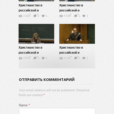
Христианство в
Христианство в
российской и
российской и
европейской
европейской
3.62K
0
1
4.53K
1
1
цивилизации — 8
цивилизации — 7
Христианство в
Христианство в
российской и
российской и
европейской
европейской
4.55K
0
1
4.15K
0
1
цивилизации — 6
цивилизации — 5
ОТПРАВИТЬ КОММЕНТАРИЙ
Your email address will not be published. Required
fields are marked
*
Name
*