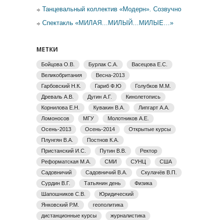
Танцевальный коллектив «Модерн». Созвучно
Спектакль «МИЛАЯ…МИЛЫЙ…МИЛЫЕ…»
МЕТКИ
Бойцова О.В.
Бурлак С.А.
Васецова Е.С.
Великобритания
Весна-2013
Гарбовский Н.К.
Гариб Ф.Ю
Голубков М.М.
Древаль А.В.
Дугин А.Г.
Кинолетопись
Корнилова Е.Н.
Кувакин В.А.
Липгарт А.А.
Ломоносов
МГУ
Молотников А.Е.
Осень-2013
Осень-2014
Открытые курсы
Плунгян В.А.
Постнов К.А.
Пристанский И.С.
Путин В.В.
Ректор
Реформатская М.А.
СМИ
СУНЦ
США
Садовничий
Садовничий В.А.
Скулачёв В.П.
Сурдин В.Г.
Татьянин день
Физика
Шапошников С.В.
Юридический
Янковский Р.М.
геополитика
дистанционные курсы
журналистика