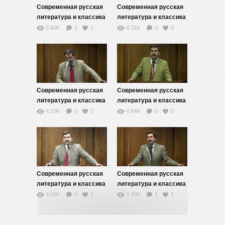
Современная русская
Современная русская
литература и классика
литература и классика
XX века (модернизм,
XX века (модернизм,
5.80K
2
2
4.31K
0
0
постмодернизм,
постмодернизм,
реализм) — 13
реализм) — 12
Современная русская
Современная русская
литература и классика
литература и классика
XX века (модернизм,
XX века (модернизм,
4.15K
0
5
4.84K
0
0
постмодернизм,
постмодернизм,
реализм) — 11
реализм) — 10
Современная русская
Современная русская
литература и классика
литература и классика
XX века (модернизм,
XX века (модернизм,
4.06K
0
1
4.46K
1
1
постмодернизм,
постмодернизм,
реализм) — 9
реализм) — 8