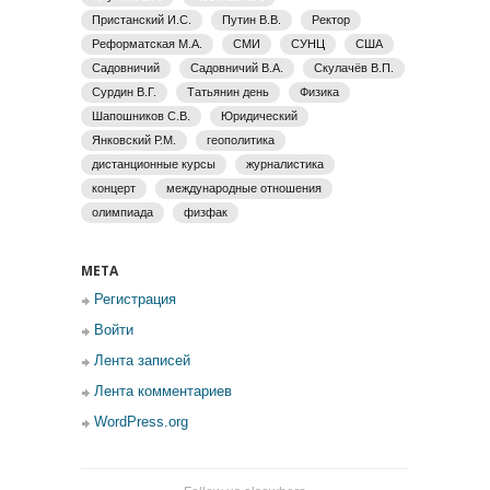
Пристанский И.С.
Путин В.В.
Ректор
Реформатская М.А.
СМИ
СУНЦ
США
Садовничий
Садовничий В.А.
Скулачёв В.П.
Сурдин В.Г.
Татьянин день
Физика
Шапошников С.В.
Юридический
Янковский Р.М.
геополитика
дистанционные курсы
журналистика
концерт
международные отношения
олимпиада
физфак
МЕТА
Регистрация
Войти
Лента записей
Лента комментариев
WordPress.org