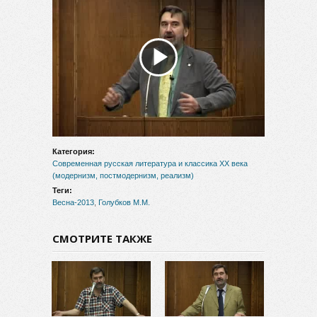
Воспроизвести
видео
Категория:
Современная русская литература и классика XX века
(модернизм, постмодернизм, реализм)
Теги:
Весна-2013
,
Голубков М.М.
СМОТРИТЕ ТАКЖЕ