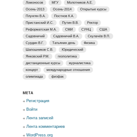
Ломоносов
МГУ
Молотников А.Е.
Осень-2013
Осень-2014
Открытые курсы
Плунгян В.А.
Постнов К.А.
Пристанский И.С.
Путин В.В.
Ректор
Реформатская М.А.
СМИ
СУНЦ
США
Садовничий
Садовничий В.А.
Скулачёв В.П.
Сурдин В.Г.
Татьянин день
Физика
Шапошников С.В.
Юридический
Янковский Р.М.
геополитика
дистанционные курсы
журналистика
концерт
международные отношения
олимпиада
физфак
МЕТА
Регистрация
Войти
Лента записей
Лента комментариев
WordPress.org