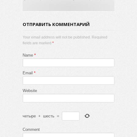
студенческого
работающими в МГУ.
творчества «Татьянин
2020
день». 2020 год
ОТПРАВИТЬ КОММЕНТАРИЙ
Your email address will not be published. Required
fields are marked
*
Name
*
Email
*
Website
четыре
+
шесть
=
Comment