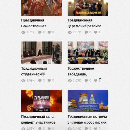
Праздничная
Традиционная
Божественная
церемония разлива
литургия. 25 января
медовухи-2020
1.71K
0
0
2.07K
0
1
2020 года
Традиционный
Торжественное
студенческий
заседание,
огонёк-2020
посвящённое 265-й
1.89K
0
0
1.69K
0
1
годовщине основания
Московского
университета
Праздничный гала-
Традиционная встреча
концерт участников
с членами российских
фестиваля
академий,
1.85K
0
0
1.44K
0
0