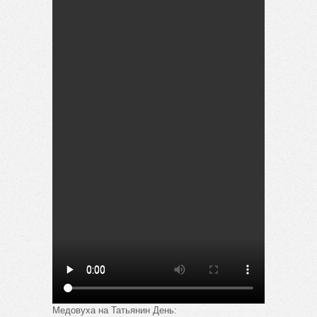
Медовуха на Татьянин День: