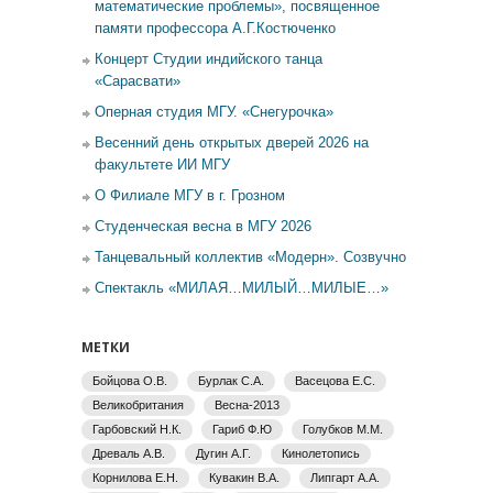
математические проблемы», посвященное
памяти профессора А.Г.Костюченко
Концерт Студии индийского танца
«Сарасвати»
Оперная студия МГУ. «Снегурочка»
Весенний день открытых дверей 2026 на
факультете ИИ МГУ
О Филиале МГУ в г. Грозном
Студенческая весна в МГУ 2026
Танцевальный коллектив «Модерн». Созвучно
Спектакль «МИЛАЯ…МИЛЫЙ…МИЛЫЕ…»
МЕТКИ
Бойцова О.В.
Бурлак С.А.
Васецова Е.С.
Великобритания
Весна-2013
Гарбовский Н.К.
Гариб Ф.Ю
Голубков М.М.
Древаль А.В.
Дугин А.Г.
Кинолетопись
Корнилова Е.Н.
Кувакин В.А.
Липгарт А.А.