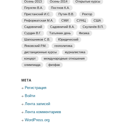
Осень-2013
Осень-2014
Открытые курсы
Плунгян В.А.
Постнов К.А.
Пристанский И.С.
Путин В.В.
Ректор
Реформатская М.А.
СМИ
СУНЦ
США
Садовничий
Садовничий В.А.
Скулачёв В.П.
Сурдин В.Г.
Татьянин день
Физика
Шапошников С.В.
Юридический
Янковский Р.М.
геополитика
дистанционные курсы
журналистика
концерт
международные отношения
олимпиада
физфак
МЕТА
Регистрация
Войти
Лента записей
Лента комментариев
WordPress.org