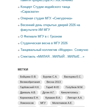
памяти профессора А.Г.Костюченко
Концерт Студии индийского танца
«Сарасвати»
Оперная студия МГУ. «Снегурочка»
Весенний день открытых дверей 2026 на
факультете ИИ МГУ
О Филиале МГУ в г. Грозном
Студенческая весна в МГУ 2026
Танцевальный коллектив «Модерн». Созвучно
Спектакль «МИЛАЯ…МИЛЫЙ…МИЛЫЕ…»
МЕТКИ
Бойцова О.В.
Бурлак С.А.
Васецова Е.С.
Великобритания
Весна-2013
Гарбовский Н.К.
Гариб Ф.Ю
Голубков М.М.
Древаль А.В.
Дугин А.Г.
Кинолетопись
Корнилова Е.Н.
Кувакин В.А.
Липгарт А.А.
Ломоносов
МГУ
Молотников А.Е.