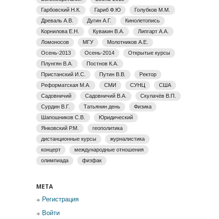
Гарбовский Н.К.
Гариб Ф.Ю
Голубков М.М.
Древаль А.В.
Дугин А.Г.
Кинолетопись
Корнилова Е.Н.
Кувакин В.А.
Липгарт А.А.
Ломоносов
МГУ
Молотников А.Е.
Осень-2013
Осень-2014
Открытые курсы
Плунгян В.А.
Постнов К.А.
Пристанский И.С.
Путин В.В.
Ректор
Реформатская М.А.
СМИ
СУНЦ
США
Садовничий
Садовничий В.А.
Скулачёв В.П.
Сурдин В.Г.
Татьянин день
Физика
Шапошников С.В.
Юридический
Янковский Р.М.
геополитика
дистанционные курсы
журналистика
концерт
международные отношения
олимпиада
физфак
МЕТА
Регистрация
Войти