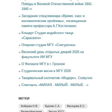
Победы в Великой Отечественной войне 1941-
1945 гг.
Заседание спецсеминара «Время, хаос и
математические проблемы», посвященное
памяти профессора А.Г.Костюченко
Концерт Студии индийского танца
«Сарасвати»
Оперная студия МГУ. «Снегурочка»
Весенний день открытых дверей 2026 на
факультете ИИ МГУ
О Филиале МГУ в г. Грозном
Студенческая весна в МГУ 2026
Танцевальный коллектив «Модерн». Созвучно
Спектакль «МИЛАЯ…МИЛЫЙ…МИЛЫЕ…»
МЕТКИ
Бойцова О.В.
Бурлак С.А.
Васецова Е.С.
Великобритания
Весна-2013