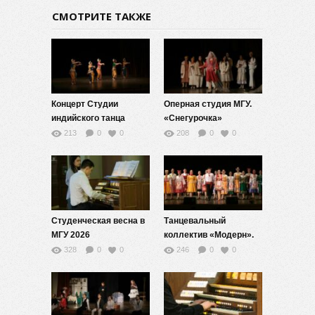
СМОТРИТЕ ТАКЖЕ
Концерт Студии
Оперная студия МГУ.
индийского танца
«Снегурочка»
«Сарасвати»
213
0
0
208
0
0
Студенческая весна в
Танцевальный
МГУ 2026
коллектив «Модерн».
Созвучно
328
0
0
246
0
0