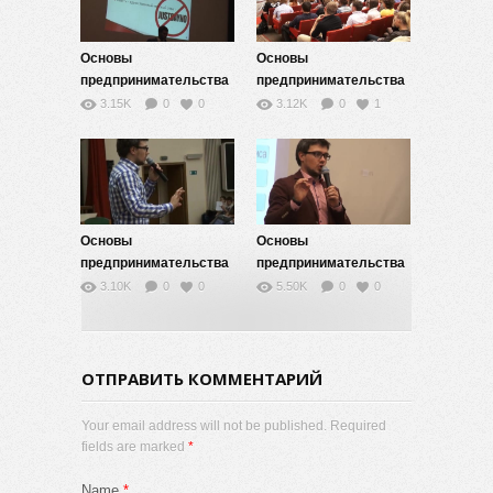
Основы
Основы
предпринимательства
предпринимательства
— 11
— 10
3.15K
0
0
3.12K
0
1
Основы
Основы
предпринимательства
предпринимательства
— 8
— 7
3.10K
0
0
5.50K
0
0
ОТПРАВИТЬ КОММЕНТАРИЙ
Your email address will not be published. Required
fields are marked
*
Name
*