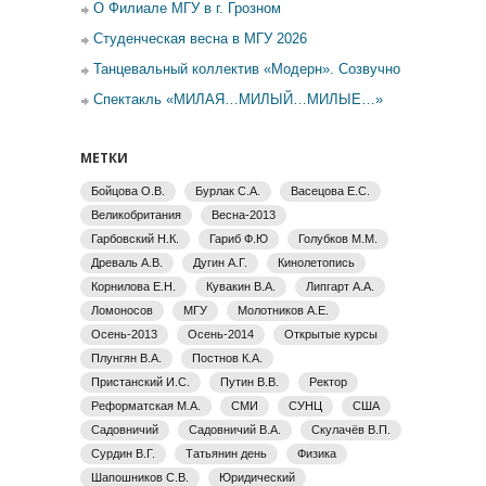
О Филиале МГУ в г. Грозном
Студенческая весна в МГУ 2026
Танцевальный коллектив «Модерн». Созвучно
Спектакль «МИЛАЯ…МИЛЫЙ…МИЛЫЕ…»
МЕТКИ
Бойцова О.В.
Бурлак С.А.
Васецова Е.С.
Великобритания
Весна-2013
Гарбовский Н.К.
Гариб Ф.Ю
Голубков М.М.
Древаль А.В.
Дугин А.Г.
Кинолетопись
Корнилова Е.Н.
Кувакин В.А.
Липгарт А.А.
Ломоносов
МГУ
Молотников А.Е.
Осень-2013
Осень-2014
Открытые курсы
Плунгян В.А.
Постнов К.А.
Пристанский И.С.
Путин В.В.
Ректор
Реформатская М.А.
СМИ
СУНЦ
США
Садовничий
Садовничий В.А.
Скулачёв В.П.
Сурдин В.Г.
Татьянин день
Физика
Шапошников С.В.
Юридический