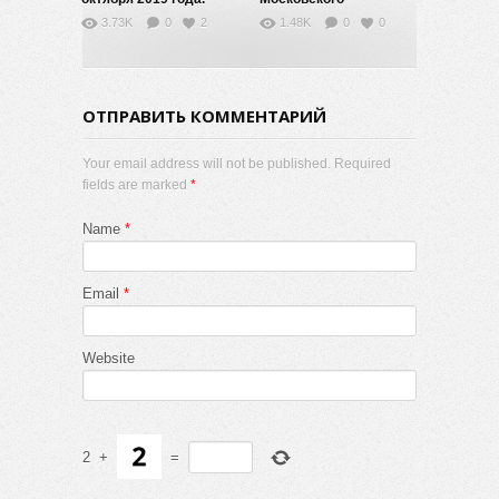
Д.Б.Зоров
фестиваля науки
3.73K
0
2
1.48K
0
0
ОТПРАВИТЬ КОММЕНТАРИЙ
Your email address will not be published. Required
fields are marked
*
Name
*
Email
*
Website
2
+
=