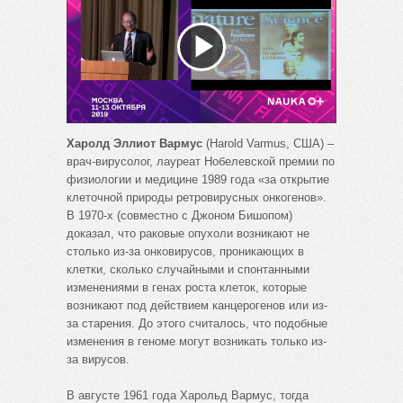
Воспроизвести
видео
Харолд Эллиот Вармус
(Harold Varmus, США) –
врач-вирусолог, лауреат Нобелевской премии по
физиологии и медицине 1989 года «за открытие
клеточной природы ретровирусных онкогенов».
В 1970-х (совместно с Джоном Бишопом)
доказал, что раковые опухоли возникают не
столько из-за онковирусов, проникающих в
клетки, сколько случайными и спонтанными
изменениями в генах роста клеток, которые
возникают под действием канцерогенов или из-
за старения. До этого считалось, что подобные
изменения в геноме могут возникать только из-
за вирусов.
В августе 1961 года Харольд Вармус, тогда