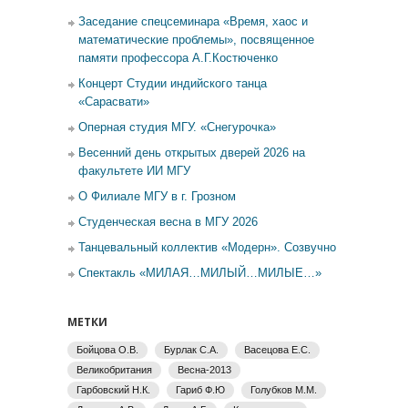
Заседание спецсеминара «Время, хаос и
математические проблемы», посвященное
памяти профессора А.Г.Костюченко
Концерт Студии индийского танца
«Сарасвати»
Оперная студия МГУ. «Снегурочка»
Весенний день открытых дверей 2026 на
факультете ИИ МГУ
О Филиале МГУ в г. Грозном
Студенческая весна в МГУ 2026
Танцевальный коллектив «Модерн». Созвучно
Спектакль «МИЛАЯ…МИЛЫЙ…МИЛЫЕ…»
МЕТКИ
Бойцова О.В.
Бурлак С.А.
Васецова Е.С.
Великобритания
Весна-2013
Гарбовский Н.К.
Гариб Ф.Ю
Голубков М.М.