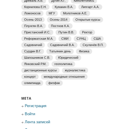
Древаль А.В.
Дугин А.Г.
Кинолетопись
Корнилова Е.Н.
Кувакин В.А.
Липгарт А.А.
Ломоносов
МГУ
Молотников А.Е.
Осень-2013
Осень-2014
Открытые курсы
Плунгян В.А.
Постнов К.А.
Пристанский И.С.
Путин В.В.
Ректор
Реформатская М.А.
СМИ
СУНЦ
США
Садовничий
Садовничий В.А.
Скулачёв В.П.
Сурдин В.Г.
Татьянин день
Физика
Шапошников С.В.
Юридический
Янковский Р.М.
геополитика
дистанционные курсы
журналистика
концерт
международные отношения
олимпиада
физфак
МЕТА
Регистрация
Войти
Лента записей