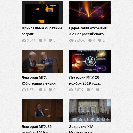
Прикладные обратные
Церемония открытия
задачи
XV Всероссийского
фестиваля науки
3.64K
0
3
25.00K
0
1
NAUKA 0+
Лекторий МГУ.
Лекторий МГУ. 26
Юбилейная лекция
ноября 2019 года.
академика
М.И.Панасюк
5.57K
0
0
3.67K
0
1
В.П.Скулачева
Лекторий МГУ. 29
Закрытие XIV
октября 2019 года.
Московского